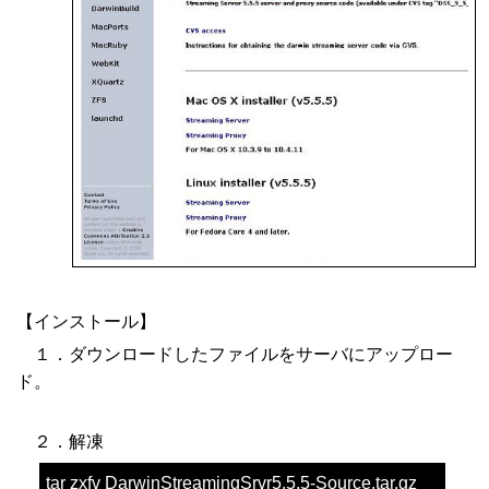
【インストール】
１．ダウンロードしたファイルをサーバにアップロー
ド。
２．解凍
tar zxfv DarwinStreamingSrvr5.5.5-Source.tar.gz