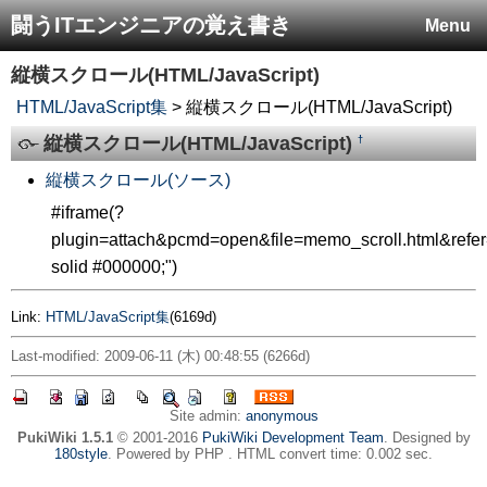
闘うITエンジニアの覚え書き
Menu
縦横スクロール(HTML/JavaScript)
HTML/JavaScript集
> 縦横スクロール(HTML/JavaScript)
縦横スクロール(HTML/JavaScript)
†
縦横スクロール(ソース)
#iframe(?
plugin=attach&pcmd=open&file=memo_scroll.html&refe
solid #000000;")
Link:
HTML/JavaScript集
(6169d)
Last-modified: 2009-06-11 (木) 00:48:55 (6266d)
Site admin:
anonymous
PukiWiki 1.5.1
© 2001-2016
PukiWiki Development Team
. Designed by
180style
. Powered by PHP . HTML convert time: 0.002 sec.