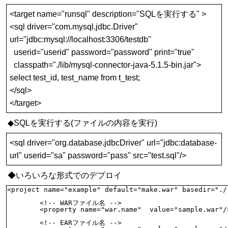
<target name="runsql" description="SQLを実行する" >
<sql driver="com.mysql.jdbc.Driver"
url="jdbc:mysql://localhost:3306/testdb"
userid="userid" password="password" print="true"
classpath="./lib/mysql-connector-java-5.1.5-bin.jar">
select test_id, test_name from t_test;
</sql>
</target>
◆SQLを実行する(ファイルの内容を実行)
<sql driver="org.database.jdbcDriver" url="jdbc:database-
url" userid="sa" password="pass" src="test.sql"/>
◆いろいろな形式でのデプロイ
<project name="example" default="make.war" basedir="./"
	<!-- WARファイル名 -->

	<property name="war.name"  value="sample.war"/>

	<!-- EARファイル名 -->
