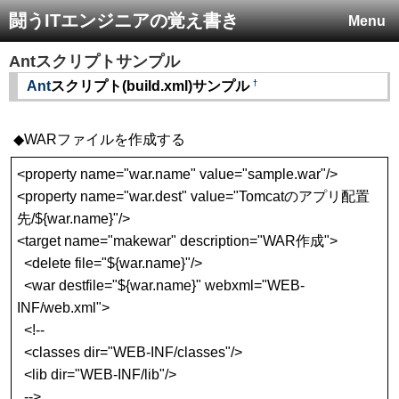
闘うITエンジニアの覚え書き
Menu
Antスクリプトサンプル
†
Ant
スクリプト(build.xml)サンプル
◆WARファイルを作成する
<property name="war.name" value="sample.war"/>
<property name="war.dest" value="Tomcatのアプリ配置
先/${war.name}"/>
<target name="makewar" description="WAR作成">
<delete file="${war.name}"/>
<war destfile="${war.name}" webxml="WEB-
INF/web.xml">
<!--
<classes dir="WEB-INF/classes"/>
<lib dir="WEB-INF/lib"/>
-->