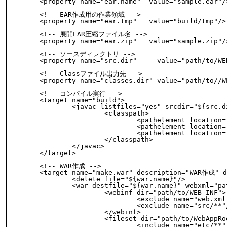
	<property name="ear.name"  value="sample.ear"/>

	<!-- EAR作成用の作業領域 -->

	<property name="ear.tmp"   value="build/tmp"/>

	<!-- 展開EAR圧縮ファイル名 -->

	<property name="ear.zip"   value="sample.zip"/>

	<!-- ソースディレクトリ -->

	<property name="src.dir"     value="path/to/WEB-INF/src" />

	<!-- Classファイル出力先 -->

	<property name="classes.dir" value="path/to//WEB-INF/classes" />

	<!-- コンパイル実行 -->

	<target name="build">

		<javac listfiles="yes" srcdir="${src.dir}" destdir="${classes.dir}" encoding="Windows-31J">

			<classpath>

				<pathelement location="path/to/WEB-INF/lib/xxxxxxx.jar"/>

				<pathelement location="path/to/WEB-INF/lib/xxxxxxx.jar"/>

				<pathelement location="path/to/WEB-INF/lib/xxxxxxx.jar"/>

			</classpath>

		</javac>

	</target>

	<!-- WAR作成 -->

	<target name="make.war" description="WAR作成" depends="build">

		<delete file="${war.name}"/>

		<war destfile="${war.name}" webxml="path/to/WEB-INF/web.xml">

			<webinf dir="path/to/WEB-INF">

				<exclude name="web.xml"/>

				<exclude name="src/**"/>

			</webinf>

			<fileset dir="path/to/WebAppRoot">

				<include name="etc/**"/>
