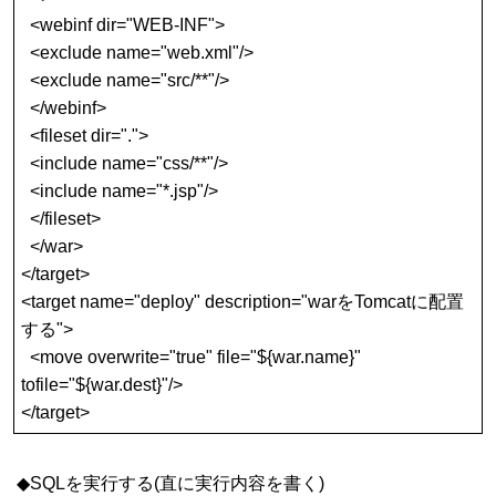
<webinf dir="WEB-INF">
<exclude name="web.xml"/>
<exclude name="src/**"/>
</webinf>
<fileset dir=".">
<include name="css/**"/>
<include name="*.jsp"/>
</fileset>
</war>
</target>
<target name="deploy" description="warをTomcatに配置
する">
<move overwrite="true" file="${war.name}"
tofile="${war.dest}"/>
</target>
◆SQLを実行する(直に実行内容を書く)