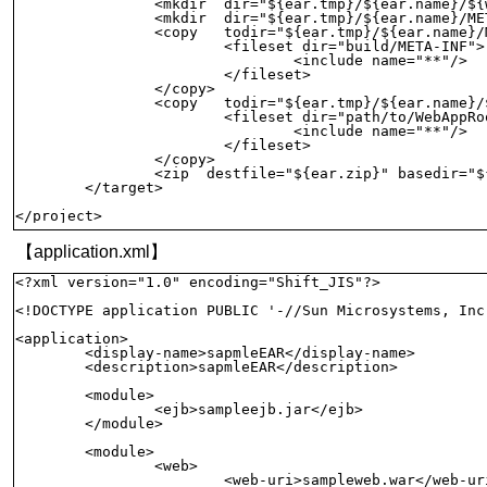
		<mkdir  dir="${ear.tmp}/${ear.name}/${war.name}"/>

		<mkdir  dir="${ear.tmp}/${ear.name}/META-INF"/>

		<copy   todir="${ear.tmp}/${ear.name}/META-INF">

			<fileset dir="build/META-INF">

				<include name="**"/>

			</fileset>

		</copy>

		<copy   todir="${ear.tmp}/${ear.name}/${war.name}">

			<fileset dir="path/to/WebAppRoot">

				<include name="**"/>

			</fileset>

		</copy>

		<zip  destfile="${ear.zip}" basedir="${ear.tmp}"/>

	</target>

</project>
【application.xml】
<?xml version="1.0" encoding="Shift_JIS"?>

<!DOCTYPE application PUBLIC '-//Sun Microsystems, Inc
<application>

	<display-name>sapmleEAR</display-name>

	<description>sapmleEAR</description>

	<module>

		<ejb>sampleejb.jar</ejb>

	</module>

	<module>

		<web>

			<web-uri>sampleweb.war</web-uri>
