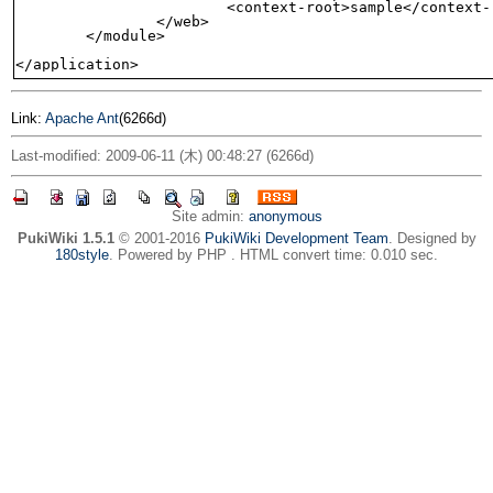
			<context-root>sample</context-root>

		</web>

	</module>

</application>
Link:
Apache Ant
(6266d)
Last-modified: 2009-06-11 (木) 00:48:27 (6266d)
Site admin:
anonymous
PukiWiki 1.5.1
© 2001-2016
PukiWiki Development Team
. Designed by
180style
. Powered by PHP . HTML convert time: 0.010 sec.