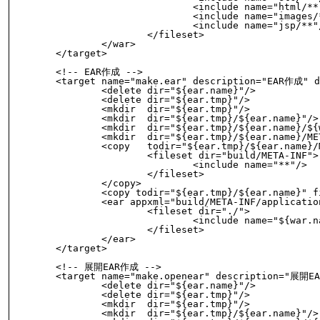
				<include name="html/**"/>

				<include name="images/**"/>

				<include name="jsp/**"/>

			</fileset>

		</war>

	</target>

	<!-- EAR作成 -->

	<target name="make.ear" description="EAR作成" depends="make.war">

		<delete dir="${ear.name}"/>

		<delete dir="${ear.tmp}"/>

		<mkdir  dir="${ear.tmp}"/>

		<mkdir  dir="${ear.tmp}/${ear.name}"/>

		<mkdir  dir="${ear.tmp}/${ear.name}/${war.name}"/>

		<mkdir  dir="${ear.tmp}/${ear.name}/META-INF"/>

		<copy   todir="${ear.tmp}/${ear.name}/META-INF">

			<fileset dir="build/META-INF">

				<include name="**"/>

			</fileset>

		</copy>

		<copy todir="${ear.tmp}/${ear.name}" file="${war.name}"/>

		<ear appxml="build/META-INF/application.xml" destfile="${ear.name}">

			<fileset dir="./">

				<include name="${war.name}"/>

			</fileset>

		</ear>

	</target>

	<!-- 展開EAR作成 -->

	<target name="make.openear" description="展開EAR作成">

		<delete dir="${ear.name}"/>

		<delete dir="${ear.tmp}"/>

		<mkdir  dir="${ear.tmp}"/>

		<mkdir  dir="${ear.tmp}/${ear.name}"/>
