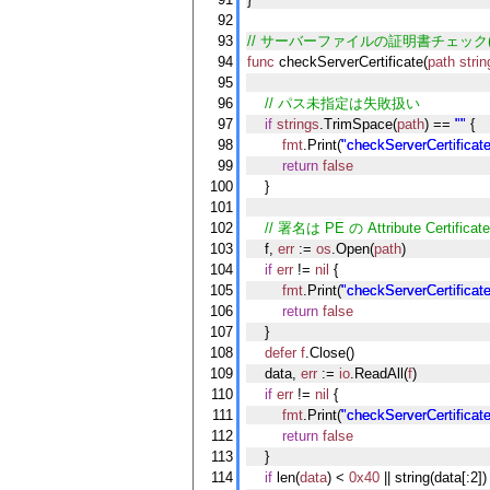
92
93
// サーバーファイルの証明書チェック(Po
94
func
 checkServerCertificate(
path
strin
95
96
    // パス未指定は失敗扱い
97
if
strings
.TrimSpace(
path
) == 
""
 {
98
fmt
.Print(
"checkServerCertificate
99
return
false
100
    }
101
102
    // 署名は PE の Attribute Cer
103
    f, 
err
 := 
os
.Open(
path
)
104
if
err
 != 
nil
 {
105
fmt
.Print(
"checkServerCertificate
106
return
false
107
    }
108
defer
f
.Close()
109
    data, 
err
 := 
io
.ReadAll(
f
)
110
if
err
 != 
nil
 {
111
fmt
.Print(
"checkServerCertificate
112
return
false
113
    }
114
if
 len(
data
) < 
0x40
 || string(data[:2])