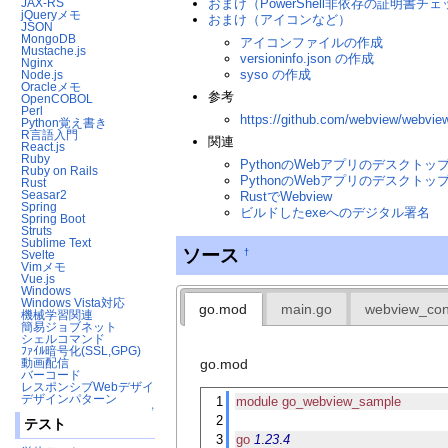
JAX-RS
おまけ（PowerShell非依存の証明書チ
jQueryメモ
おまけ（アイコンなど）
JSON
MongoDB
アイコンファイルの作成
Mustache.js
versioninfo.json の作成
Nginx
syso の作成
Node.js
Oracleメモ
参考
OpenCOBOL
Perl
https://github.com/webview/webvie
Python覚え書き
R言語入門
関連
React.js
Ruby
PythonのWebアプリのデスクトッ
Ruby on Rails
PythonのWebアプリのデスクト
Rust
Seasar2
RustでWebview
Spring
ビルドしたexeへのデジタル署名
Spring Boot
Struts
Sublime Text
ソース
†
Svelte
Vimメモ
Vue.js
Windows
Windows Vista対応
go.mod
main.go
webview_con
機械学習関連
簡易ジョブネット
シェルコマンド
ﾌｧｲﾙ暗号化(SSL,GPG)
go.mod
動画配信
バーコード
レスポンシブWebデザイン
デザインパターン
1
module
go_webview_sample
↑
2
テスト
3
go
1
.
23
.
4