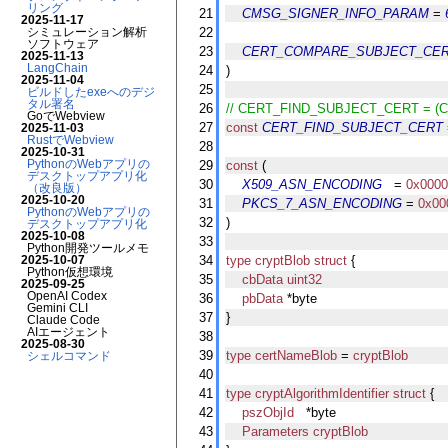
リング
21
CMSG_SIGNER_INFO_PARAM
 = 
2025-11-17
シミュレーション解析
22
ソフトウェア
23
CERT_COMPARE_SUBJECT_CE
2025-11-13
LangChain
24
)
2025-11-04
25
ビルドしたexeへのデジ
タル署名
26
// CERT_FIND_SUBJECT_CERT = (
GoでWebview
27
const
CERT_FIND_SUBJECT_CERT
2025-11-03
RustでWebview
28
2025-10-31
PythonのWebアプリの
29
const
 (
デスクトップアプリ化
30
X509_ASN_ENCODING
   = 
0x000
（改良版）
2025-10-20
31
PKCS_7_ASN_ENCODING
 = 
0x00
PythonのWebアプリの
32
)
デスクトップアプリ化
2025-10-08
33
Python開発ツールメモ
2025-10-07
34
type
cryptBlob
struct
 {
Python仮想環境
35
cbData
uint32
2025-09-25
OpenAI Codex
36
pbData
 *byte
Gemini CLI
37
}
Claude Code
AIエージェント
38
2025-08-30
39
type
certNameBlob
 = 
cryptBlob
シェルコマンド
40
41
type
cryptAlgorithmIdentifier
struct
 {
42
pszObjId
   *byte
43
Parameters
cryptBlob