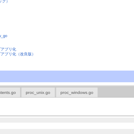
ェック）
w_go
プアプリ化
ップアプリ化（改良版）
tents.go
proc_unix.go
proc_windows.go