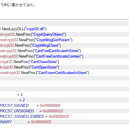
い形でAIに書かせてみた。
l
.NewLazyDLL(
"crypt32.dll"
)
dcrypt32
.NewProc(
"CryptQueryObject"
)
modcrypt32
.NewProc(
"CryptMsgGetParam"
)
dcrypt32
.NewProc(
"CryptMsgClose"
)
odcrypt32
.NewProc(
"CertFindCertificateInStore"
)
modcrypt32
.NewProc(
"CertFreeCertificateContext"
)
crypt32
.NewProc(
"CertCloseStore"
)
crypt32
.NewProc(
"CertOpenStore"
)
 
modcrypt32
.NewProc(
"CertEnumCertificatesInStore"
)
                = 
1
                  = 
2
PKCS7_SIGNED
       = 
0x00000008
PKCS7_UNSIGNED
     = 
0x00000010
PKCS7_SIGNED_EMBED
 = 
0x00000020
INARY
              = 
0x00000002