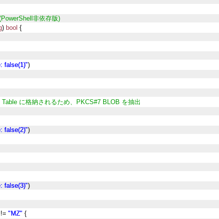
werShell非依存版)
g
) 
bool
 {
: false(
1
)"
)
tificate Table に格納されるため、PKCS#7 BLOB を抽出
: false(
2
)"
)
: false(
3
)"
)
 != 
"
MZ
"
 {