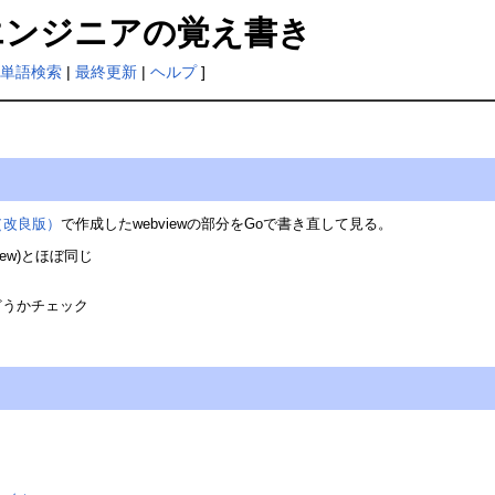
Tエンジニアの覚え書き
単語検索
|
最終更新
|
ヘルプ
]
（改良版）
で作成したwebviewの部分をGoで書き直して見る。
iew)とほぼ同じ
どうかチェック