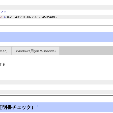
2
.
2
.
4
v0
.
0
.0-20240831120633-6173450d4dd6
Mac)
Windows用(on Windows)
ドする
存の証明書チェック）
†