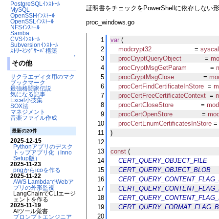
PostgreSQLｲﾝｽﾄｰﾙ
証明書をチェックをPowerShellに依存しな
MySQL
OpenSSHｲﾝｽﾄｰﾙ
OpenSSLｲﾝｽﾄｰﾙ
proc_windows.go
NFSｲﾝｽﾄｰﾙ
Samba
CVSｲﾝｽﾄｰﾙ
1
var
 (
Subversionｲﾝｽﾄｰﾙ
2
modcrypt32
                      = 
syscal
ｽﾄﾘｰﾐﾝｸﾞｻｰﾊﾞ構築
↑
3
procCryptQueryObject
            = 
mo
その他
4
procCryptMsgGetParam
            = 
サクラエディタ用のマクロ
5
procCryptMsgClose
               = 
mo
ブックマーク
6
procCertFindCertificateInStore
  = 
m
最強格闘家伝説
気になる記事
7
procCertFreeCertificateContext
  = 
Excel小技集
8
procCertCloseStore
              = 
mod
SOX法
マネジメント
9
procCertOpenStore
               = 
mod
音楽ファイル作成
10
procCertEnumCertificatesInStore
 =
最新の20件
11
)
2025-12-15
12
Pythonアプリのデスク
13
const
 (
トップアプリ化（Inno
Setup版）
14
CERT_QUERY_OBJECT_FILE
     
2025-11-23
15
CERT_QUERY_OBJECT_BLOB
   
pngからicoを作る
2025-11-22
16
CERT_QUERY_CONTENT_FLAG_
AWS LambdaでWebア
プリの外形監視
17
CERT_QUERY_CONTENT_FLAG_
LangChainでCLIエージ
18
CERT_QUERY_CONTENT_FLAG_
ェントを作る
2025-11-19
19
CERT_QUERY_FORMAT_FLAG_B
AIツール覚書
20
プロンプトエンジニア