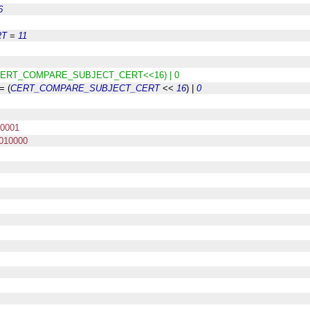
6
RT
 = 
11
CERT_COMPARE_SUBJECT_CERT<<16) | 0
 = (
CERT_COMPARE_SUBJECT_CERT
 << 
16
) | 
0
00001
010000