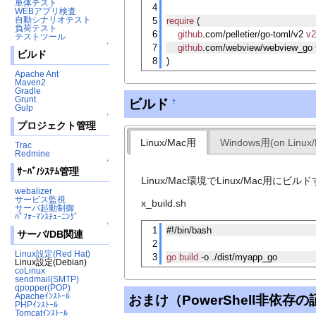
単体テスト
4
WEBアプリ検査
自動シナリオテスト
5
require
 (
負荷テスト
6
github
.com/pelletier/go-toml/v2 
v
テストツール
↑
7
github
.com/webview/webview_go 
ビルド
8
)
Apache Ant
Maven2
Gradle
Grunt
ビルド
†
Gulp
↑
プロジェクト管理
Linux/Mac用
Windows用(on Linux/
Trac
Redmine
↑
ｻｰﾊﾞ/ｼｽﾃﾑ管理
Linux/Mac環境でLinux/Mac用にビル
webalizer
サービス監視
x_build.sh
サーバ起動制御
ﾊﾟﾌｫｰﾏﾝｽﾁｭｰﾆﾝｸﾞ
↑
1
#!/bin/bash
サーバ/DB関連
2
Linux設定(Red Hat)
3
go
build
 -o ./dist/myapp_go
Linux設定(Debian)
coLinux
sendmail(SMTP)
qpopper(POP)
Apacheｲﾝｽﾄｰﾙ
おまけ（PowerShell非依
PHPｲﾝｽﾄｰﾙ
Tomcatｲﾝｽﾄｰﾙ