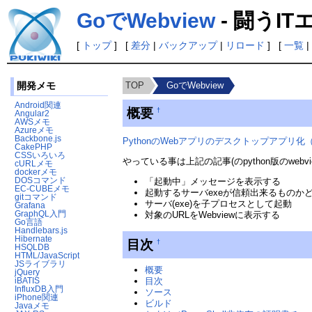
GoでWebview
- 闘うI
[
トップ
] [
差分
|
バックアップ
|
リロード
] [
一覧
|
TOP
GoでWebview
開発メモ
Android関連
概要
†
Angular2
AWSメモ
Azureメモ
Backbone.js
PythonのWebアプリのデスクトップアプリ化
CakePHP
CSSいろいろ
やっている事は上記の記事(のpython版のwebv
cURLメモ
dockerメモ
DOSコマンド
「起動中」メッセージを表示する
EC-CUBEメモ
起動するサーバexeが信頼出来るものか
gitコマンド
サーバ(exe)を子プロセスとして起動
Grafana
GraphQL入門
対象のURLをWebviewに表示する
Go言語
Handlebars.js
Hibernate
目次
†
HSQLDB
HTML/JavaScript
JSライブラリ
概要
jQuery
iBATIS
目次
InfluxDB入門
ソース
iPhone関連
ビルド
Javaメモ