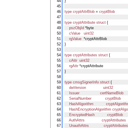
44
}
45
46
type
cryptAttrBlob
 = 
cryptBlob
47
48
type
cryptAttribute
struct
 {
49
pszObjId
 *byte
50
cValue
uint32
51
rgValue
  *cryptAttrBlob
52
}
53
54
type
cryptAttributes
struct
 {
55
cAttr
uint32
56
rgAttr
 *cryptAttribute
57
}
58
59
type
cmsgSignerInfo
struct
 {
60
dwVersion
uint32
61
Issuer
certNameBlob
62
SerialNumber
cryptBlob
63
HashAlgorithm
cryptAlgorith
64
HashEncryptionAlgorithm
cryptAlgo
65
EncryptedHash
cryptBlob
66
AuthAttrs
cryptAttributes
67
UnauthAttrs
cryptAttribute