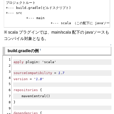
プロジェクトルート

+--- build.gradle(ビルドスクリプト)  

+--- src  

          +--- main

                      +--- scala （この配下に javaソ
※ scala プラグインでは、main/scala 配下の javaソースも
コンパイル対象となる。
↑
†
build.gradleの例
[���㏍�鴻�����御��]
1
apply
 plugin: 'scala'
2
3
sourceCompatibility
 = 
1
.
7
4
version
 = '
1
.
0
'
5
6
repositories
 {
7
    mavenCentral()
8
}
9
dependencies
 {