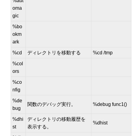
%aut
oma
gic
%bo
okm
ark
%cd
ディレクトリを移動する
%cd /tmp
%col
ors
%co
nfig
%de
関数のデバッグ実行。
%debug func1()
bug
%dhi
ディレクトリの移動履歴を
%dhist
st
表示する。