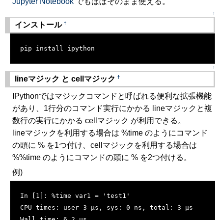
Jupyter Notebook
でもほぼそのまま使える。
↑
†
インストール
[�御��]
pip install ipython
↑
†
lineマジック と cellマジック
IPythonではマジックコマンドと呼ばれる便利な拡張機能
があり、1行分のコマンド実行にかかる lineマジックと複
数行の実行にかかる cellマジック が利用できる。
lineマジックを利用する場合は %time のようにコマンド
の頭に % を1つ付け、cellマジックを利用する場合は
%%time のようにコマンドの頭に % を2つ付ける。
例)
[�御��]
In [1]: %time var1 = 'test1'
CPU times: user 3 µs, sys: 0 ns, total: 3 µs
Wall time: 6.2 µs