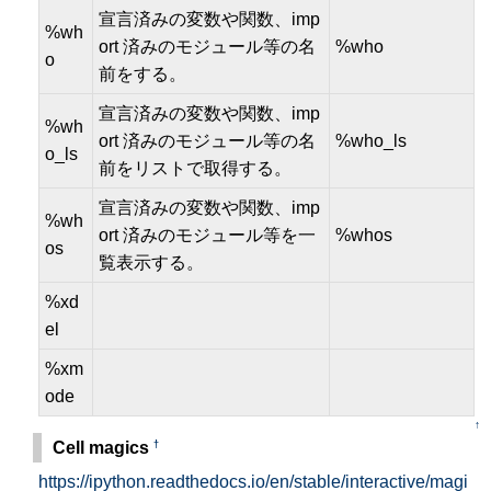
宣言済みの変数や関数、imp
%wh
ort 済みのモジュール等の名
%who
o
前をする。
宣言済みの変数や関数、imp
%wh
ort 済みのモジュール等の名
%who_ls
o_ls
前をリストで取得する。
宣言済みの変数や関数、imp
%wh
ort 済みのモジュール等を一
%whos
os
覧表示する。
%xd
el
%xm
ode
↑
†
Cell magics
https://ipython.readthedocs.io/en/stable/interactive/magi