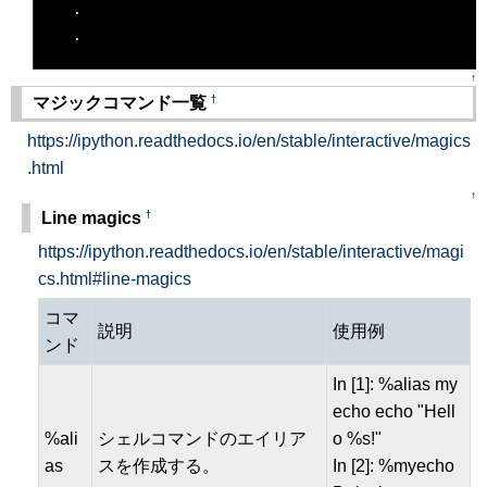
  .
  .
↑
†
マジックコマンド一覧
https://ipython.readthedocs.io/en/stable/interactive/magics
.html
↑
†
Line magics
https://ipython.readthedocs.io/en/stable/interactive/magi
cs.html#line-magics
コマ
説明
使用例
ンド
In [1]: %alias my
echo echo "Hell
%ali
シェルコマンドのエイリア
o %s!"
as
スを作成する。
In [2]: %myecho