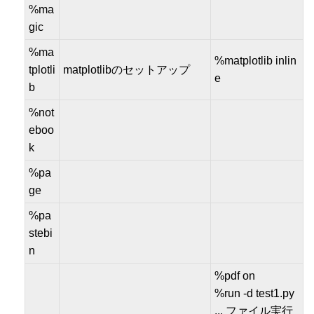
%ma
gic
%ma
%matplotlib inlin
tplotli
matplotlibのセットアップ
e
b
%not
eboo
k
%pa
ge
%pa
stebi
n
%pdf on
%run -d test1.py
... ファイル実行