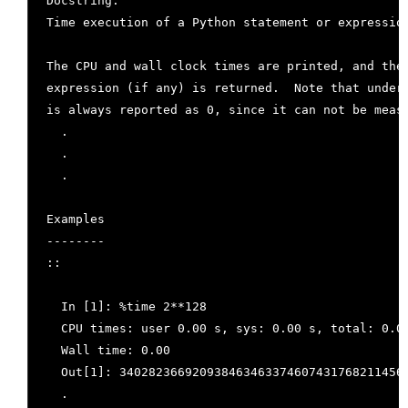
Docstring:
Time execution of a Python statement or expressio
The CPU and wall clock times are printed, and the
expression (if any) is returned.  Note that under
is always reported as 0, since it can not be meas
  .
  .
  .
Examples
--------
::
  In [1]: %time 2**128
  CPU times: user 0.00 s, sys: 0.00 s, total: 0.0
  Wall time: 0.00
  Out[1]: 340282366920938463463374607431768211456
  .