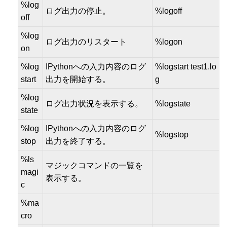
%log
ログ出力の停止。
%logoff
off
%log
ログ出力のリスタート
%logon
on
%log
IPythonへの入力内容のログ
%logstart test1.lo
start
出力を開始する。
g
%log
ログ出力状況を表示する。
%logstate
state
%log
IPythonへの入力内容のログ
%logstop
stop
出力を終了する。
%ls
マジックコマンドの一覧を
magi
表示する。
c
%ma
cro