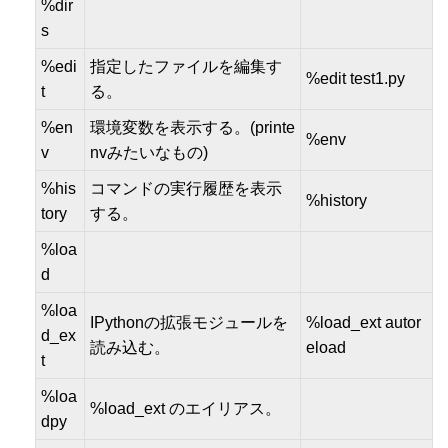
%dir
s
%edi
指定したファイルを編集す
%edit test1.py
t
る。
%en
環境変数を表示する。(printe
%env
v
nvみたいなもの)
%his
コマンドの実行履歴を表示
%history
tory
する。
%loa
d
%loa
IPythonの拡張モジュールを
%load_ext autor
d_ex
読み込む。
eload
t
%loa
%load_ext のエイリアス。
dpy