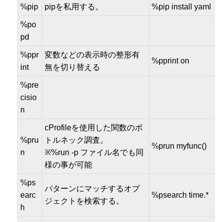
%pip
pipを私用する。
%pip install yaml
%po
pd
%ppr
変数などの表示時の整形有
%pprint on
int
無を切り替える
%pre
cisio
n
cProfileを使用した関数のボ
%pru
トルネック調査。
%prun myfunc()
n
※%run -p ファイル名でも同
様の事が可能
%ps
パターンにマッチするオブ
earc
%psearch time.*
ジェクトを検索する。
h