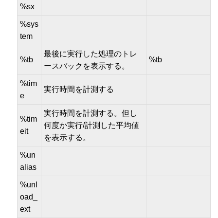
%sx
%sys
tem
最後に実行した処理のトレ
%tb
%tb
ースバックを表示する。
%tim
実行時間を計測する
e
実行時間を計測する。但し
%tim
何度か実行/計測した平均値
eit
を表示する。
%un
alias
%unl
oad_
ext