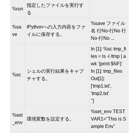
指定したファイルを実行す
%run
る
%save ファイル
%sa
IPythonへの入力内容をファ
名 行No-行No 行
ve
イルに保存する。
No-行No ...
In [1]: %sc tmp_fi
les = ls -l /tmp | a
wk '{print $NF}'
シェルの実行結果をキャプ
In [1]: tmp_files
%sc
チャする。
Out[1]:
['tmp1.txt',
'tmp2.txt'
'']
%set_env TEST
%set
環境変数を設定する。
VAR1="This is S
_env
ample Env"