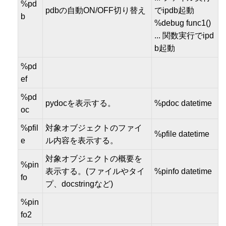
%pd
pdbの自動ON/OFF切り替え
でipdb起動
b
%debug func1()
... 関数実行でipd
b起動
%pd
ef
%pd
pydocを表示する。
%pdoc datetime
oc
%pfil
対象オブジェクトのファイ
%pfile datetime
e
ル内容を表示する。
対象オブジェクトの概要を
%pin
表示する。(ファイルやタイ
%pinfo datetime
fo
プ、docstringなど)
%pin
fo2