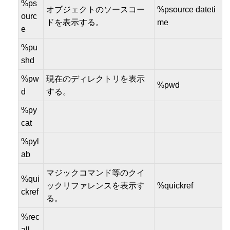
%ps
オブジェクトのソースコー
%psource dateti
ourc
ドを表示する。
me
e
%pu
shd
%pw
現在のディレクトリを表示
%pwd
d
する。
%py
cat
%pyl
ab
マジックコマンド等のクイ
%qui
ックリファレンスを表示す
%quickref
ckref
る。
%rec
all