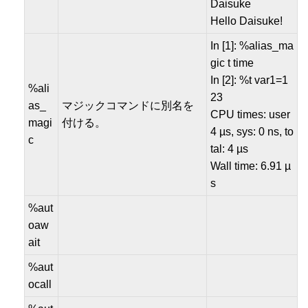
Daisuke
Hello Daisuke!
In [1]: %alias_ma
gic t time
In [2]: %t var1=1
%ali
23
as_
マジックコマンドに別名を
CPU times: user
magi
付ける。
4 µs, sys: 0 ns, to
c
tal: 4 µs
Wall time: 6.91 µ
s
%aut
oaw
ait
%aut
ocall