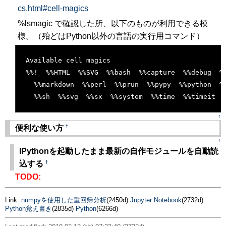
cs.html#cell-magics
%lsmagic で確認した所、以下のものが利用できる模
様。（殆どはPython以外の言語の実行用コマンド）
[�御��]
Available cell magics
%%!  %%HTML  %%SVG  %%bash  %%capture  %%debug  %
  %%markdown  %%perl  %%prun  %%pypy  %%python  %
  %%sh  %%svg  %%sx  %%system  %%time  %%timeit  
↑
†
便利な使い方
↑
IPythonを起動したまま最新の自作モジュールを自動読
†
込する
TODO:
Link:
numpyを使用した重回帰分析
(2450d)
Jupyter Notebook
(2732d)
Python覚え書き
(2835d)
Python
(6266d)