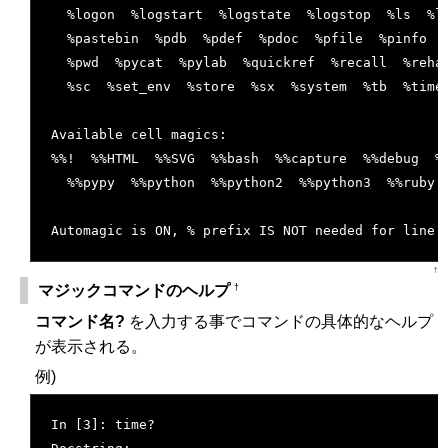
  %logon  %logstart  %logstate  %logstop  %ls  %l
  %pastebin  %pdb  %pdef  %pdoc  %pfile  %pinfo  
  %pwd  %pycat  %pylab  %quickref  %recall  %reha
  %sc  %set_env  %store  %sx  %system  %tb  %time
Available cell magics:
%%!  %%HTML  %%SVG  %%bash  %%capture  %%debug  %
  %%pypy  %%python  %%python2  %%python3  %%ruby 
Automagic is ON, % prefix IS NOT needed for line 
↑
†
マジックコマンドのヘルプ
コマンド名?
を入力する事でコマンドの具体的なヘルプ
が表示される。
例)
[�御��]
In [3]: time?