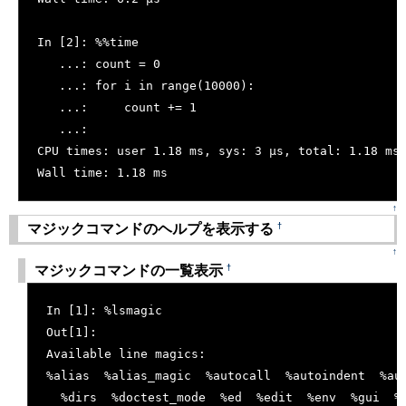
In [2]: %%time
   ...: count = 0
   ...: for i in range(10000):
   ...:     count += 1
   ...: 
CPU times: user 1.18 ms, sys: 3 µs, total: 1.18 ms
Wall time: 1.18 ms
↑
†
マジックコマンドのヘルプを表示する
↑
†
マジックコマンドの一覧表示
[�御��]
In [1]: %lsmagic
Out[1]: 
Available line magics:
%alias  %alias_magic  %autocall  %autoindent  %au
  %dirs  %doctest_mode  %ed  %edit  %env  %gui  %