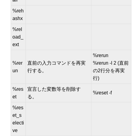
%reh
ashx
%rel
oad_
ext
%rerun
%rer
直前の入力コマンドを再実
%rerun -l 2 (直前
un
行する。
の2行分を再実
行)
%res
宣言した変数等を削除す
%reset -f
et
る。
%res
et_s
electi
ve