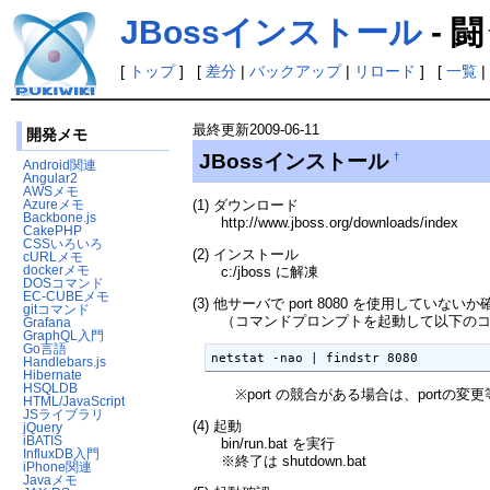
JBossインストール
- 
[
トップ
] [
差分
|
バックアップ
|
リロード
] [
一覧
|
最終更新
2009-06-11
開発メモ
JBossインストール
†
Android関連
Angular2
AWSメモ
(1) ダウンロード
Azureメモ
Backbone.js
http://www.jboss.org/downloads/index
CakePHP
CSSいろいろ
(2) インストール
cURLメモ
dockerメモ
c:/jboss に解凍
DOSコマンド
EC-CUBEメモ
(3) 他サーバで port 8080 を使用していないか
gitコマンド
（コマンドプロンプトを起動して以下のコ
Grafana
GraphQL入門
Go言語
netstat -nao | findstr 8080
Handlebars.js
Hibernate
HSQLDB
※port の競合がある場合は、portの変
HTML/JavaScript
JSライブラリ
(4) 起動
jQuery
iBATIS
bin/run.bat を実行
InfluxDB入門
※終了は shutdown.bat
iPhone関連
Javaメモ