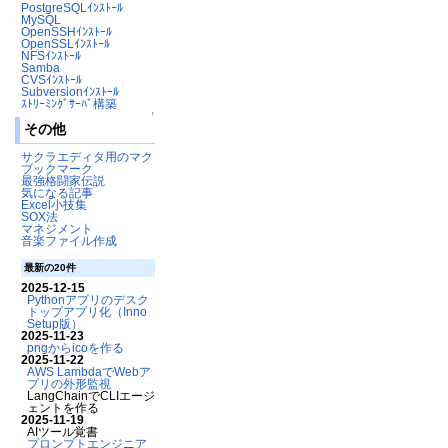
PostgreSQLｲﾝｽﾄｰﾙ
MySQL
OpenSSHｲﾝｽﾄｰﾙ
OpenSSLｲﾝｽﾄｰﾙ
NFSｲﾝｽﾄｰﾙ
Samba
CVSｲﾝｽﾄｰﾙ
Subversionｲﾝｽﾄｰﾙ
ｽﾄﾘｰﾐﾝｸﾞｻｰﾊﾞ構築
↑
その他
サクラエディタ用のマクロ
ブックマーク
最強格闘家伝説
気になる記事
Excel小技集
SOX法
マネジメント
音楽ファイル作成
最新の20件
2025-12-15
Pythonアプリのデスク
トップアプリ化（Inno
Setup版）
2025-11-23
pngからicoを作る
2025-11-22
AWS LambdaでWebア
プリの外形監視
LangChainでCLIエージ
ェントを作る
2025-11-19
AIツール覚書
プロンプトエンジニア