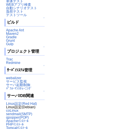
単体テスト
WEBアプリ検査
自動シナリオテスト
負荷テスト
テストツール
↑
ビルド
Apache Ant
Maven2
Gradle
Grunt
Gulp
↑
プロジェクト管理
Trac
Redmine
↑
ｻｰﾊﾞ/ｼｽﾃﾑ管理
webalizer
サービス監視
サーバ起動制御
ﾊﾟﾌｫｰﾏﾝｽﾁｭｰﾆﾝｸﾞ
↑
サーバ/DB関連
Linux設定(Red Hat)
Linux設定(Debian)
coLinux
sendmail(SMTP)
qpopper(POP)
Apacheｲﾝｽﾄｰﾙ
PHPｲﾝｽﾄｰﾙ
Tomcatｲﾝｽﾄｰﾙ