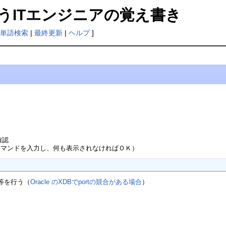
闘うITエンジニアの覚え書き
単語検索
|
最終更新
|
ヘルプ
]
確認
マンドを入力し、何も表示されなければＯＫ）
更等を行う（
Oracle のXDBでportの競合がある場合
）