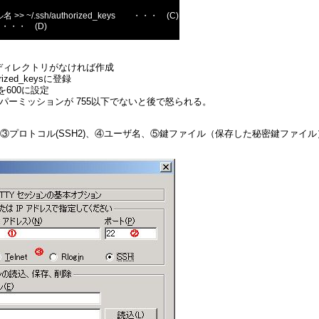
イル名 >> ~/.ssh/authorized_keys ・・・ (C)
s ・・・ (D)
ディレクトリがなければ作成
ed_keysに登録
を600に設定
ッションが 755以下でないと後で怒られる。
、③プロトコル(SSH2)、④ユーザ名、⑤鍵ファイル（保存した秘密鍵ファイル