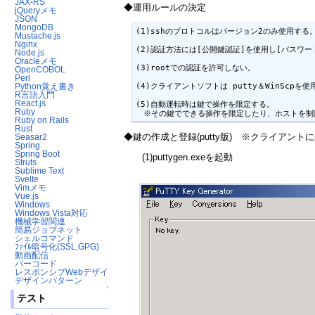
JAX-RS
◆運用ルールの決定
jQueryメモ
JSON
MongoDB
(1)sshのプロトコルはバージョン2のみ使用する。
Mustache.js
Nginx
(2)認証方法には[公開鍵認証]を使用し[パスワー
Node.js
Oracleメモ
(3)rootでの認証を許可しない。

OpenCOBOL
Perl
Python覚え書き
(4)クライアントソフトは putty＆WinScpを使
R言語入門
React.js
(5)自動運転時は鍵で操作を限定する。

Ruby
　※その鍵でできる操作を限定したり、ホストを制限
Ruby on Rails
Rust
◆鍵の作成と登録(putty版) ※クライアント
Seasar2
Spring
Spring Boot
(1)puttygen.exeを起動
Struts
Sublime Text
Svelte
Vimメモ
Vue.js
Windows
Windows Vista対応
機械学習関連
簡易ジョブネット
シェルコマンド
ﾌｧｲﾙ暗号化(SSL,GPG)
動画配信
バーコード
レスポンシブWebデザイン
デザインパターン
↑
テスト