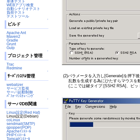
単体テスト
WEBアプリ検査
自動シナリオテスト
負荷テスト
テストツール
↑
ビルド
Apache Ant
Maven2
Gradle
Grunt
Gulp
↑
プロジェクト管理
Trac
Redmine
↑
(2)パラメータを入力し[Generate]を押下
ｻｰﾊﾞ/ｼｽﾃﾑ管理
乱数を生成する為にひたすらマウスを動
webalizer
(ここでは鍵タイプ:[SSH2 RSA]、ビット数
サービス監視
サーバ起動制御
ﾊﾟﾌｫｰﾏﾝｽﾁｭｰﾆﾝｸﾞ
↑
サーバ/DB関連
Linux設定(Red Hat)
Linux設定(Debian)
coLinux
sendmail(SMTP)
qpopper(POP)
Apacheｲﾝｽﾄｰﾙ
PHPｲﾝｽﾄｰﾙ
Tomcatｲﾝｽﾄｰﾙ