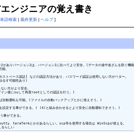
ITエンジニアの覚え書き
単語検索
|
最終更新
|
ヘルプ
]
ョン2がありバージョン2は、バージョン1に比べてより安全。(データの途中改ざんを防ぐ機能
能。

] [ホストベース認証] などの認証方法があり、パスワード認証は使用しない方がベター。

ゆるす可能性あり)

しない方がより安全。

イン後にsuして再度rootとしての認証を行う。)

ば自動運転も可能。(ファイルの自動バックアップとかに使えそう。)

を設定する事ができる。( (4)と組み合わせるとより安全に自動運転できそう。)

行う事ができる。

putty、teraTermとかがあるらしい。scp等を使用する場合は WinScpが使える。

使えるらしい