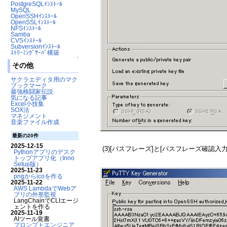
PostgreSQLｲﾝｽﾄｰﾙ
MySQL
OpenSSHｲﾝｽﾄｰﾙ
OpenSSLｲﾝｽﾄｰﾙ
NFSｲﾝｽﾄｰﾙ
Samba
CVSｲﾝｽﾄｰﾙ
Subversionｲﾝｽﾄｰﾙ
ｽﾄﾘｰﾐﾝｸﾞｻｰﾊﾞ構築
↑
その他
サクラエディタ用のマクロ
ブックマーク
最強格闘家伝説
気になる記事
Excel小技集
SOX法
マネジメント
音楽ファイル作成
最新の20件
2025-12-15
(3)[パスフレーズ]と[パスフレーズ確認入力
Pythonアプリのデスク
トップアプリ化（Inno
Setup版）
2025-11-23
pngからicoを作る
2025-11-22
AWS LambdaでWebア
プリの外形監視
LangChainでCLIエージ
ェントを作る
2025-11-19
AIツール覚書
プロンプトエンジニア