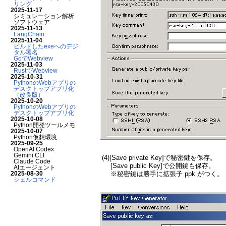
リング
2025-11-17
シミュレーション解析
ソフトウェア
2025-11-13
LangChain
2025-11-04
ビルドしたexeへのデジ
タル署名
GoでWebview
2025-11-03
RustでWebview
2025-10-31
PythonのWebアプリの
デスクトップアプリ化
（改良版）
2025-10-20
PythonのWebアプリの
デスクトップアプリ化
2025-10-08
Python開発ツールメモ
2025-10-07
Python仮想環境
2025-09-25
OpenAI Codex
Gemini CLI
(4)[Save private Key]で秘密鍵を保存。
Claude Code
[Save public Key]で公開鍵も保存。
AIエージェント
2025-08-30
※秘密鍵は勝手に拡張子 ppk がつく。
シェルコマンド