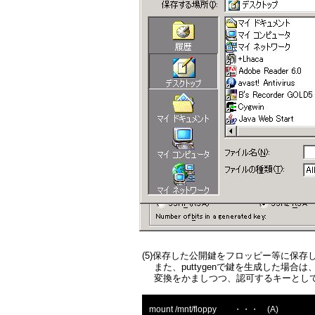
(5)保存した公開鍵をフロッピー等に保存
また、puttygenで鍵を生成した場合は
変換をかましつつ、認可するキーとしてautho
mount /mnt/floppy ・・・ (A)