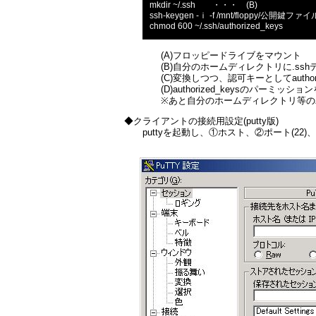
mkdir ~/.ssh ・・・ (B)
ssh-keygen -ｉ -f /mnt/floppy/公開鍵ファ
chmod 600 ~/.ssh/authorized_key
(A)フロッピードライブをマウント
(B)自分のホームディレクトリに.ssh
(C)変換しつつ、認可キーとしてauthoriz
(D)authorized_keysのパーミッション
※あと自分のホームディレクトリ等のパーミ
◆クライアントの接続用設定(putty版)
puttyを起動し、①ホスト、②ポート(22)