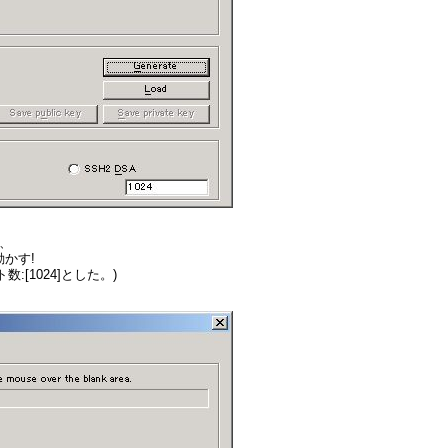
後、
かす!
:[1024]とした。)