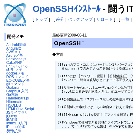
OpenSSHｲﾝｽﾄｰﾙ
- 闘う
[
トップ
] [
差分
|
バックアップ
|
リロード
] [
一覧
|
最終更新
2009-06-11
開発メモ
OpenSSH
†
Android関連
Angular2
AWSメモ
◆方針
Azureメモ
Backbone.js
CakePHP
(1)sshのプロトコルにはバージョン1とバージ
CSSいろいろ
  また、ssh2でのみアクセスを受け付ける設定も可
cURLメモ
dockerメモ
(2)sshには [パスワード認証] [公開鍵認証
DOSコマンド
  (パスワード総当り攻撃などによって不正侵入を
EC-CUBEメモ
gitコマンド
Grafana
(3)リモートからのrootユーザのログインは許可
GraphQL入門
  (rootになる必要があるときは、他ユーザでログ
Go言語
Handlebars.js
(4)公開鍵認証でパスフレーズなしの鍵を使用すれ
Hibernate
HSQLDB
(5)公開鍵での接続では、その鍵自体に行える操作
HTML/JavaScript
JSライブラリ
(6)SSH(scp,sftp)を使用してファイル転送も
jQuery
iBATIS
(7)Windowsで使用できるSSHクライアントでは 
InfluxDB入門
  。。。で puttyで作った鍵は WinScpでも
iPhone関連
Javaメモ