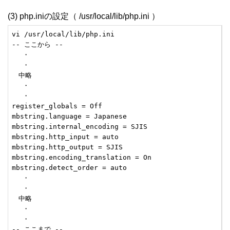
(3) php.iniの設定（ /usr/local/lib/php.ini ）
vi /usr/local/lib/php.ini

-- ここから --

　 ・

　 ・

　中略

　 ・

　 ・

register_globals = Off

mbstring.language = Japanese

mbstring.internal_encoding = SJIS

mbstring.http_input = auto

mbstring.http_output = SJIS

mbstring.encoding_translation = On

mbstring.detect_order = auto

　 ・

　 ・

　中略

　 ・

　 ・

-- ここまで --