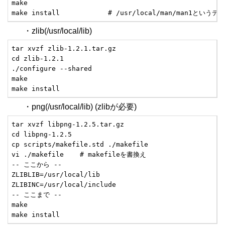
make

make install            # /usr/local/man/m
・zlib(/usr/local/lib)
tar xvzf zlib-1.2.1.tar.gz

cd zlib-1.2.1

./configure --shared

make

make install
・png(/usr/local/lib) (zlibが必要)
tar xvzf libpng-1.2.5.tar.gz

cd libpng-1.2.5

cp scripts/makefile.std ./makefile

vi ./makefile    # makefileを書換え

-- ここから --

ZLIBLIB=/usr/local/lib

ZLIBINC=/usr/local/include

-- ここまで --

make

make install