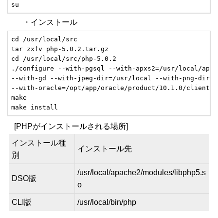
su
・インストール
cd /usr/local/src

tar zxfv php-5.0.2.tar.gz

cd /usr/local/src/php-5.0.2

./configure --with-pgsql --with-apxs2=/usr/local/apac
--with-gd --with-jpeg-dir=/usr/local --with-png-dir=/
--with-oracle=/opt/app/oracle/product/10.1.0/client_1
make

make install
[PHPがインストールされる場所]
インストール種
インストール先
別
/usr/local/apache2/modules/libphp5.s
DSO版
o
CLI版
/usr/local/bin/php