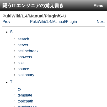
闘うITエンジニアの覚え書き
Menu
PukiWiki/1.4/Manual/Plugin/S-U
Prev
PukiWiki/1.4/Manual/Plugin
Next
S
search
server
setlinebreak
showrss
size
source
stationary
T
tb
template
topicpath