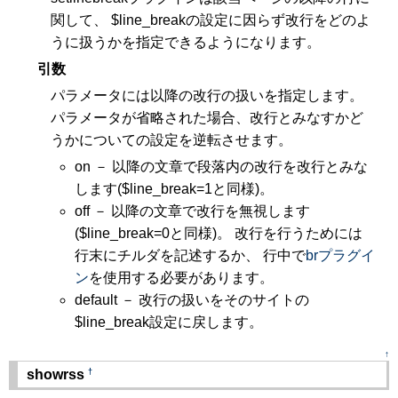
関して、 $line_breakの設定に因らず改行をどのよ
うに扱うかを指定できるようになります。
引数
パラメータには以降の改行の扱いを指定します。
パラメータが省略された場合、改行とみなすかど
うかについての設定を逆転させます。
on － 以降の文章で段落内の改行を改行とみな
します($line_break=1と同様)。
off － 以降の文章で改行を無視します
($line_break=0と同様)。 改行を行うためには
行末にチルダを記述するか、 行中で
brプラグイ
ン
を使用する必要があります。
default － 改行の扱いをそのサイトの
$line_break設定に戻します。
↑
†
showrss