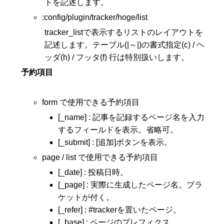
トを記述します。
:config/plugin/tracker/hoge/list
tracker_listで表示するリストのレイアウトを
記述します。テーブル(|～|)の書式指定(c) / ヘ
ッダ(h) / フッタ(f) 行は特別扱いします。
予約項目
form で使用できる予約項目
[_name] : 記事を記録するページ名を入力
するフィールドを表示。省略可。
[_submit] : [追加]ボタンを表示。
page / list で使用できる予約項目
[_date] : 投稿日時。
[_page] : 実際に生成したページ名。ブラ
ケットが付く。
[_refer] : #trackerを置いたページ。
[_base] : ページのプレフィクス。