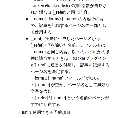
tracker()/tracker_list() の第2引数が省略さ
れた場合は [_refer] と同じ内容。
[_name] : formの [_name] の内容そのも
の。記事を記録するページ名の一部とし
て使用する。
[_real] : 実際に生成したページ名から、
[_refer] + '/'を除いた名前。デフォルトは
[_name] と同じ内容。以下のいずれかの条
件に該当するときは、
tracker
プラグイン
が[_real]に連番を付与し、記事を記録する
ページ名を決定する。
・formに [_name] フィールドがない。
・[_name] が空か、ページ名として無効な
文字を含む。
・[_refer] / [_name] という名前のページが
すでに存在する。
list で使用できる予約項目