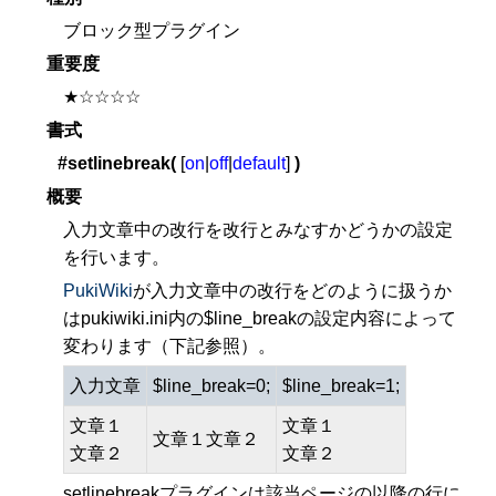
ブロック型プラグイン
重要度
★☆☆☆☆
書式
#setlinebreak(
[
on
|
off
|
default
]
)
概要
入力文章中の改行を改行とみなすかどうかの設定
を行います。
PukiWiki
が入力文章中の改行をどのように扱うか
はpukiwiki.ini内の$line_breakの設定内容によって
変わります（下記参照）。
入力文章
$line_break=0;
$line_break=1;
文章１
文章１
文章１文章２
文章２
文章２
setlinebreakプラグインは該当ページの以降の行に