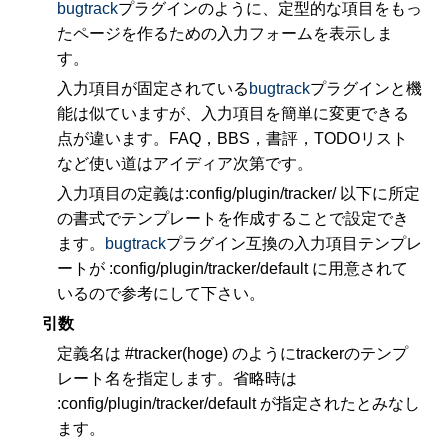
bugtrack
プラグインのように、定型的な項目をもっ
たページを作るための入力フォームを表示しま
す。
入力項目が固定されている
bugtrack
プラグインと機
能は似ていますが、入力項目を簡単に変更できる
点が違います。FAQ，BBS，書評，TODOリスト
など使い道はアイディア次第です。
入力項目の定義は:config/plugin/tracker/ 以下に所定
の書式でテンプレートを作成することで設定でき
ます。
bugtrack
プラグイン互換の入力項目テンプレ
ートが :config/plugin/tracker/default に用意されて
いるので参考にして下さい。
引数
定義名は #tracker(hoge) のようにtrackerのテンプ
レート名を指定します。省略時は
:config/plugin/tracker/default が指定されたとみなし
ます。