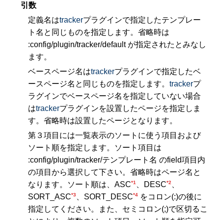
引数
定義名は
tracker
プラグインで指定したテンプレー
ト名と同じものを指定します。省略時は
:config/plugin/tracker/default が指定されたとみなし
ます。
ベースページ名は
tracker
プラグインで指定したベ
ースページ名と同じものを指定します。
tracker
プ
ラグインでベースページ名を指定していない場合
は
tracker
プラグインを設置したページを指定しま
す。省略時は設置したページとなります。
第３項目には一覧表示のソートに使う項目および
ソート順を指定します。ソート項目は
:config/plugin/tracker/テンプレート名 のfield項目内
の項目から選択して下さい。省略時はページ名と
*1
*2
なります。ソート順は、ASC
、DESC
、
*3
*4
SORT_ASC
、SORT_DESC
をコロン(:)の後に
指定してください。また、セミコロン(;)で区切るこ