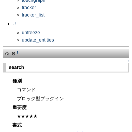
touchgraph
tracker
tracker_list
U
unfreeze
update_entities
S
†
↑
†
search
種別
コマンド
ブロック型プラグイン
重要度
★★★★★
書式