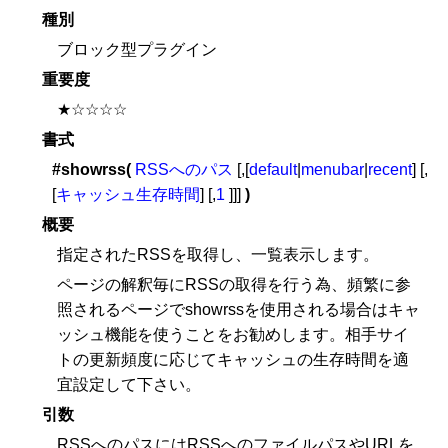
種別
ブロック型プラグイン
重要度
★☆☆☆☆
書式
#showrss(
RSSへのパス
[,[
default
|
menubar
|
recent
] [,
[
キャッシュ生存時間
] [,
1
]]]
)
概要
指定されたRSSを取得し、一覧表示します。
ページの解釈毎にRSSの取得を行う為、頻繁に参
照されるページでshowrssを使用される場合はキャ
ッシュ機能を使うことをお勧めします。相手サイ
トの更新頻度に応じてキャッシュの生存時間を適
宜設定して下さい。
引数
RSSへのパスにはRSSへのファイルパスやURLを