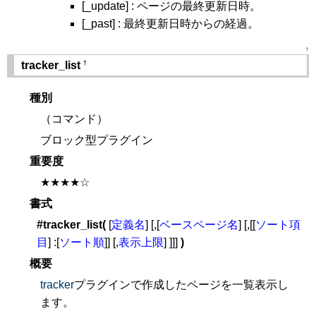
[_update] : ページの最終更新日時。
[_past] : 最終更新日時からの経過。
↑
†
tracker_list
種別
（コマンド）
ブロック型プラグイン
重要度
★★★★☆
書式
#tracker_list(
[
定義名
] [,[
ベースページ名
] [,[[
ソート項
目
] :[
ソート順
]] [,
表示上限
] ]]]
)
概要
tracker
プラグインで作成したページを一覧表示し
ます。