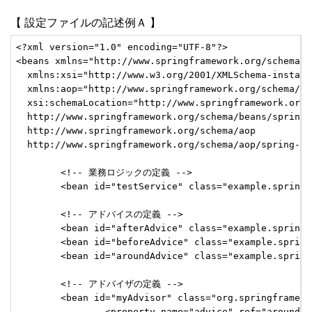
【 設定ファイルの記述例Ａ 】
<?xml version="1.0" encoding="UTF-8"?> 

<beans xmlns="http://www.springframework.org/schema/be
  xmlns:xsi="http://www.w3.org/2001/XMLSchema-instance
  xmlns:aop="http://www.springframework.org/schema/aop
  xsi:schemaLocation="http://www.springframework.org/s
  http://www.springframework.org/schema/beans/spring-
  http://www.springframework.org/schema/aop

  http://www.springframework.org/schema/aop/spring-aop
	<!-- 業務ロジックの定義 -->

	<bean id="testService" class="example.spring.TestServiceImpl" />

	<!-- アドバイスの定義 -->

	<bean id="afterAdvice" class="example.spring.MyAfterAdvice" />

	<bean id="beforeAdvice" class="example.spring.MyBeforeAdvice" />

	<bean id="aroundAdvice" class="example.spring.MyAroundAdvice" />

	<!-- アドバイザの定義 -->

	<bean id="myAdvisor" class="org.springframework.aop.support.RegexpMethodPointcutAdvisor">

		<property name="advice" ref="aroundAdvice" />  <!-- 適用するAdviceのbeanidを記述 ※複数NG -->
