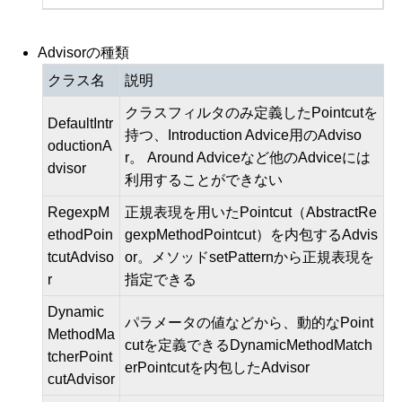
Advisorの種類
クラス名
説明
クラスフィルタのみ定義したPointcutを
DefaultIntr
持つ、Introduction Advice用のAdviso
oductionA
r。 Around Adviceなど他のAdviceには
dvisor
利用することができない
RegexpM
正規表現を用いたPointcut（AbstractRe
ethodPoin
gexpMethodPointcut）を内包するAdvis
tcutAdviso
or。メソッドsetPatternから正規表現を
r
指定できる
Dynamic
パラメータの値などから、動的なPoint
MethodMa
cutを定義できるDynamicMethodMatch
tcherPoint
erPointcutを内包したAdvisor
cutAdvisor