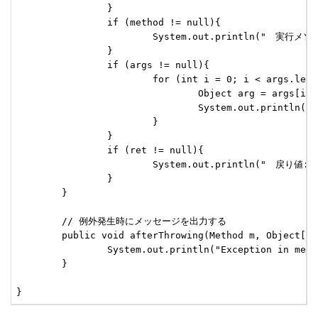
		}

		if (method != null){

			System.out.println("　実行メソッド:" + method.getName());

		}

		if (args != null){

			for (int i = 0; i < args.length; i++) {

				Object arg = args[i];

				System.out.println("　引数" + (i + 1) + ":" + arg.toString());

			}

		}

		if (ret != null){

			System.out.println("　戻り値:" + ret.getClass().getName());

		}

	}

	// 例外発生時にメッセージを出力する

	public void afterThrowing(Method m, Object[] args, Object target, Throwable ex){

		System.out.println("Exception in method: " + m.getName() + " Exception is: "+ex.getMessage());

	}

}