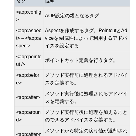
タグ
説明
<aop:config
AOP設定の親となるタグ
>
<aop:aspec
Aspectを作成するタグ。PointcutとAd
t>～</aop:a
viceをref属性によって利用するアドバ
spect>
イスを設定する
<aop:pointc
ポイントカット定義を行うタグ。
ut />
<aop:befor
メソッド実行前に処理されるアドバイ
e>
スを定義する。
メソッド実行後に処理されるアドバイ
<aop:after>
スを定義する。
<aop:aroun
メソッド実行前後に処理を加えること
d>
のできるアドバイスを定義する。
メソッドから特定の戻り値が返却され
<aop:after-r