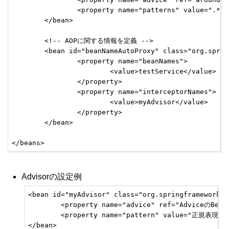
		<property name="patterns" value=".*" />        <!-- メソッド名のパターンを記述 ※複数OK(カンマ区切り) -->

	</bean>

	<!-- AOPに関する情報を定義 -->

	<bean id="beanNameAutoProxy" class="org.springframework.aop.framework.autoproxy.BeanNameAutoProxyCreator">		

		<property name="beanNames">

			<value>testService</value>                 <!-- 対象クラスのbeanNameを記述 ※複数OK -->

		</property>

		<property name="interceptorNames">

			<value>myAdvisor</value>                   <!-- 対象アドバイザのidを指定 ※複数OK -->

		</property>

	</bean>

</beans>
Advisorの設定例
<bean id="myAdvisor" class="org.springframework.a
	<property name="advice" ref="AdviceのBean id"/>

	<property name="pattern" value="正規表現などで記述された条件" />

</bean>