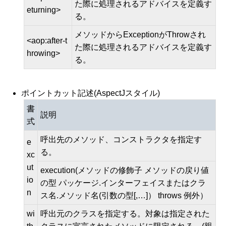
た際に処理されるアドバイスを定義す
eturning>
る。
メソッドからExceptionがThrowされ
<aop:after-t
た際に処理されるアドバイスを定義す
hrowing>
る。
ポイントカット記述(AspectJスタイル)
書
説明
式
呼出先のメソッド、コンストラクタを指定す
e
る。
xc
ut
execution(メソッドの修飾子 メソッドの戻り値
io
の型 パッケージ.インターフェイスまたはクラ
n
ス名.メソッド名(引数の型[,…]） throws 例外）
wi
呼出元のクラスを指定する。対象は指定された