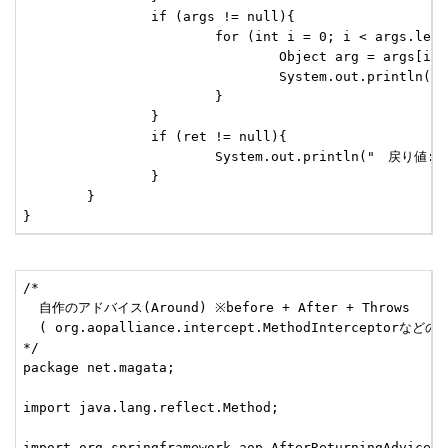
		if (args != null){

			for (int i = 0; i < args.length; i++) {

				Object arg = args[i];

				System.out.println("　引数" + (i + 1) + ":" + arg.toString());

			}

		}

		if (ret != null){

			System.out.println("　戻り値:" + ret.getClass().getName());

		}

	}

}
/*

  自作のアドバイス(Around) ※before + After + Throws

  ( org.aopalliance.intercept.MethodInterceptor
*/

package net.magata;

import java.lang.reflect.Method;

import org.springframework.aop.AfterReturningAdvice;
