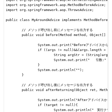
import org.springframework.aop.MethodBeforeAdvice;

import org.springframework.aop.ThrowsAdvice;

public class MyAroundAdvice implements MethodBeforeAd
	// メソッド呼び出し前にメッセージを出力する

	public void before(Method method, Object[] args, Object target) throws Throwable {

		System.out.print("Beforeアドバイスからのログ出力です");

		if ((args != null)&&(args.length > 0)) {

			String argStr = (String)args[0];

			System.out.print("   引数:" + argStr);

		}

		System.out.println("");

	}

	// メソッド呼び出し後にメッセージを出力する

	public void afterReturning(Object ret, Method method, Object[] args, Object target) throws Throwable {

		System.out.println("Afterアドバイスからのログ出力です");

		if (target != null){

			System.out.println("　実行クラス:" + target.getClass().getName());
