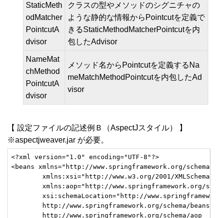
StaticMeth
クラスの型やメソッドのシグニチャの
odMatcher
ような静的な情報からPointcutを定義で
PointcutA
きるStaticMethodMatcherPointcutを内
dvisor
包したAdvisor
NameMat
メソッド名からPointcutを定義するNa
chMethod
meMatchMethodPointcutを内包したAd
PointcutA
visor
dvisor
【 設定ファイルの記述例Ｂ（AspectJスタイル） 】
※aspectjweaver.jar が必要。
<?xml version="1.0" encoding="UTF-8"?>
<beans xmlns="http://www.springframework.org/schema/b
	xmlns:xsi="http://www.w3.org/2001/XMLSchema-i
	xmlns:aop="http://www.springframework.org/sch
	xsi:schemaLocation="http://www.springframewo
	http://www.springframework.org/schema/beans/
	http://www.springframework.org/schema/aop