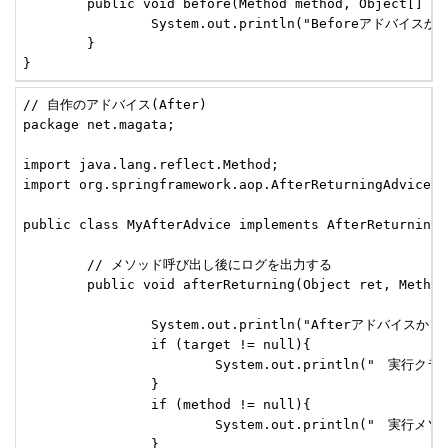
	public void before(Method method, Object[] args, Object target) throws Throwable {

		System.out.println("Beforeアドバイスからのログ出力です");

	}

}
// 自作のアドバイス(After)

package net.magata;

import java.lang.reflect.Method;

import org.springframework.aop.AfterReturningAdvice;

public class MyAfterAdvice implements AfterReturningAd
	// メソッド呼び出し後にログを出力する

	public void afterReturning(Object ret, Method method, Object[] args, Object target) throws Throwable {

		System.out.println("Afterアドバイスからのログ出力です");

		if (target != null){

			System.out.println("　実行クラス:" + target.getClass().getName());

		}

		if (method != null){

			System.out.println("　実行メソッド:" + method.getName());

		}
