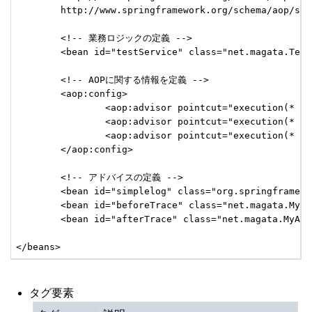
	http://www.springframework.org/schema/aop/sp
	<!-- 業務ロジックの定義 -->
	<bean id="testService" class="net.magata.Tes
	<!-- AOPに関する情報を定義 -->
	<aop:config>
		<aop:advisor pointcut="execution(* m
		<aop:advisor pointcut="execution(* m
		<aop:advisor pointcut="execution(* m
	</aop:config>
	<!-- アドバイスの定義 -->
	<bean id="simplelog" class="org.springframew
	<bean id="beforeTrace" class="net.magata.MyB
	<bean id="afterTrace" class="net.magata.MyAf
</beans>
タグ要素