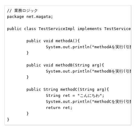
// 業務ロジック

package net.magata;

public class TestServiceImpl implements TestService {

	public void methodA(){

		System.out.println("methodAを実行(引数なし、戻り値なし)");

	}

	public void methodB(String arg){

		System.out.println("methodBを実行(引数:" + arg + "、戻り値なし)");

	}

	public String methodC(String arg){

		String ret = "こんにちわ";

		System.out.println("methodCを実行(引数:" + arg + "、戻り値:" + ret +")");

		return ret;

	}

}