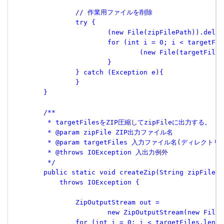
 		// 作業用ファイルを削除
 		try {
 			(new File(zipFilePath)).dele
 			for (int i = 0; i < targetF
 				(new File(targetFil
 			}
 		} catch (Exception e){
 		}
 	}
 	/**
 	 * targetFilesをZIP圧縮してzipFileに出力する。
 	 * @param zipFile ZIP出力ファイル名
 	 * @param targetFiles 入力ファイル名(ディレクトリ
 	 * @throws IOException 入出力例外
 	 */
 	public static void createZip(String zipFile,
 	    throws IOException {
 		ZipOutputStream out =
 			new ZipOutputStream(new Fil
 		for (int i = 0; i < targetFiles.leng