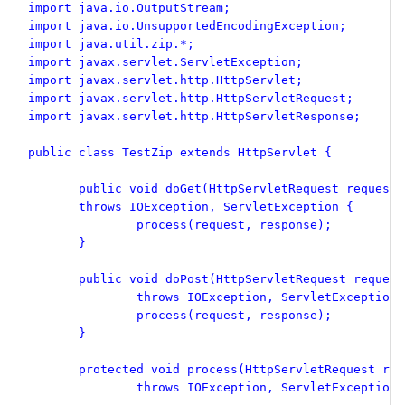
 import java.io.OutputStream;
 import java.io.UnsupportedEncodingException;
 import java.util.zip.*;
 import javax.servlet.ServletException;
 import javax.servlet.http.HttpServlet;
 import javax.servlet.http.HttpServletRequest;
 import javax.servlet.http.HttpServletResponse;
 public class TestZip extends HttpServlet {
 	public void doGet(HttpServletRequest request
 	throws IOException, ServletException {
 		process(request, response);
 	}
 	public void doPost(HttpServletRequest reques
 		throws IOException, ServletException 
 		process(request, response);
 	}
 	protected void process(HttpServletRequest re
 		throws IOException, ServletException 