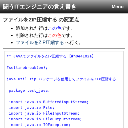
闘うITエンジニアの覚え書き
Menu
ファイルをZIP圧縮する
の変更点
追加された行は
この色
です。
削除された行は
この色
です。
ファイルをZIP圧縮する
へ行く。
** JAVAでファイルをZIP圧縮する [#h0e4102a]
#setlinebreak(on);
java.util.zip パッケージを使用してファイルをZIP圧縮する
 package test_java;
 import java.io.BufferedInputStream;
 import java.io.File;
 import java.io.FileInputStream;
 import java.io.FileOutputStream;
 import java.io.IOException;