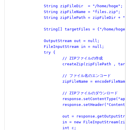
 		String zipFileDir  = "/home/hoge";
 		String zipFileName = "files.zip";
 		String zipFilePath = zipFileDir + "/
 		String[] targetFiles = {"/home/hoge
 		OutputStream out = null;
 		FileInputStream in = null;
 		try {
 			// ZIPファイルの作成
 			createZip(zipFilePath , targ
 			// ファイル名のエンコード
 			zipFileName = encodeFileNam
 			// ZIPファイルのダウンロード
 			response.setContentType("a
 			response.setHeader("Conten
 			out = response.getOutputStre
 			in = new FileInputStream(zip
 			int c;