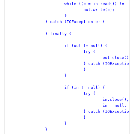
 			while ((c = in.read()) != -1
 				out.write(c);
 			}
 		} catch (IOException e) {
 		} finally {
 			if (out != null) {
 				try {
 					out.close();
 				} catch (IOException
 				}
 			}
 			if (in != null) {
 				try {
 					in.close();
 					in = null;
 				} catch (IOException
 				}
 			}
 		}