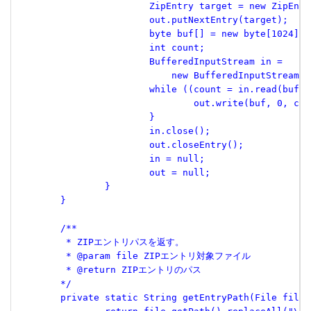
 			ZipEntry target = new ZipE
 			out.putNextEntry(target);
 			byte buf[] = new byte[1024];
 			int count;
 			BufferedInputStream in =
 			    new BufferedInputStream
 			while ((count = in.read(buf
 				out.write(buf, 0, co
 			}
 			in.close();
 			out.closeEntry();
 			in = null;
 			out = null;
 		}
 	}
 	/**
 	 * ZIPエントリパスを返す。
 	 * @param file ZIPエントリ対象ファイル
 	 * @return ZIPエントリのパス
 	*/
 	private static String getEntryPath(File file