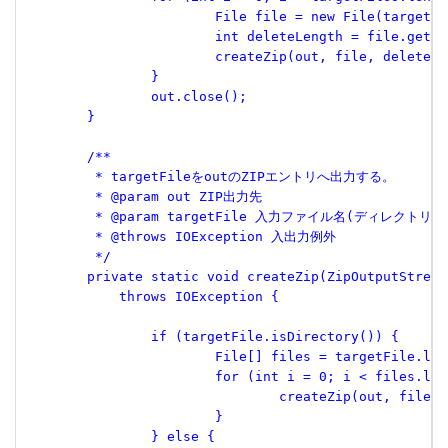
 			File file = new File(targetF
 			int deleteLength = file.ge
 			createZip(out, file, deleteL
 		}
 		out.close();
 	}
 	/**
 	 * targetFileをoutのZIPエントリへ出力する。
 	 * @param out ZIP出力先
 	 * @param targetFile 入力ファイル名(ディレクトリ)
 	 * @throws IOException 入出力例外
 	 */
 	private static void createZip(ZipOutputStrea
 	    throws IOException {
 		if (targetFile.isDirectory()) {
 			File[] files = targetFile.li
 			for (int i = 0; i < files.le
 				createZip(out, fil
 			}
 		} else {