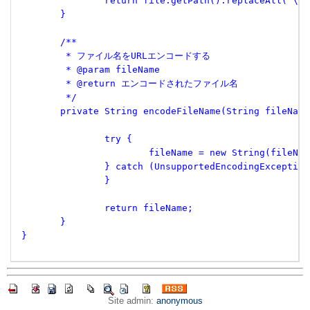
 		return file.getPath().replaceAll("\
 	}
 	/**
 	 * ファイル名をURLエンコードする
 	 * @param fileName
 	 * @return エンコードされたファイル名
 	 */
 	private String encodeFileName(String fileName
 		try {
 			fileName = new String(file
 		} catch (UnsupportedEncodingExceptio
 		}
 		return fileName;
 	}
 }
Site admin:
anonymous