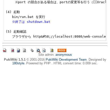
　　　※port の競合がある場合は、portの変更等を行う（[[Oracle の
(4) 起動

　　※終了は shutdown.bat
(5) 起動確認

Site admin:
anonymous
PukiWiki 1.5.1
© 2001-2016
PukiWiki Development Team
. Designed by
180style
. Powered by PHP . HTML convert time: 0.009 sec.