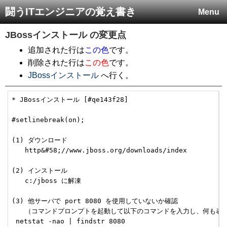
闘うITエンジニアの覚え書き
Menu
JBossインストール
の変更点
追加された行は
この色
です。
削除された行は
この色
です。
JBossインストール
へ行く。
* JBossインストール [#qe143f28]

#setlinebreak(on);

(1) ダウンロード

　　http&#58;//www.jboss.org/downloads/index

(2) インストール

　　c:/jboss に解凍

(3) 他サーバで port 8080 を使用していないか確認

　　（コマンドプロンプトを起動して以下のコマンドを入力し、何も表示
 netstat -nao | findstr 8080
