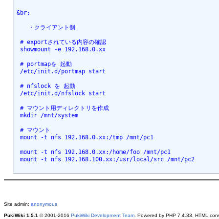
&br;
　　・クライアント側
 # exportされている内容の確認
 showmount -e 192.168.0.xx
 # portmapを 起動
 /etc/init.d/portmap start
 # nfslock を 起動
 /etc/init.d/nfslock start
 # マウント用ディレクトリを作成
 mkdir /mnt/system
 # マウント
 mount -t nfs 192.168.0.xx:/tmp /mnt/pc1
 mount -t nfs 192.168.0.xx:/home/foo /mnt/pc1
 mount -t nfs 192.168.100.xx:/usr/local/src /mnt/pc2
Site admin:
anonymous
PukiWiki 1.5.1
© 2001-2016
PukiWiki Development Team
. Powered by PHP 7.4.33. HTML conve