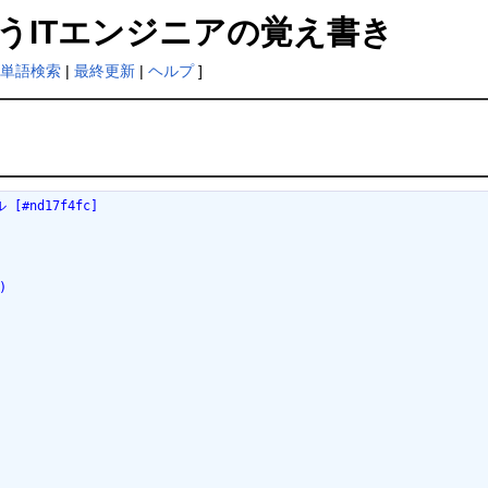
闘うITエンジニアの覚え書き
単語検索
|
最終更新
|
ヘルプ
]
#nd17f4fc]
)