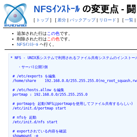
NFSｲﾝｽﾄｰﾙ
の変更点 - 
[
トップ
] [
差分
|
バックアップ
|
リロード
] [
一覧
|
追加された行は
この色
です。
削除された行は
この色
です。
NFSｲﾝｽﾄｰﾙ
へ行く。
* NFS - UNIX系システムで利用されるファイル共有システムのインストール [
　　・サーバ(公開)側
 # /etc/exports を編集
 /home/share    192.168.0.0/255.255.255.0(no_root_squash,rw
 # /etc/hosts.allow を編集
 portmap : 192.168.0.0/255.255.255.0
 # portmapを 起動(NFSはportmapを使用してファイル共有するらしい)
 /etc/init.d/portmap start
 # nfsを 起動
 /etc/init.d/nfs start
 # exportされている内容を確認
 showmount -e