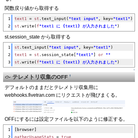
関数戻り値から取得する
[�御��]
1
text1
 = 
st
.text_input(
"text input"
, key=
"text1"
)
2
st
.write(
f
"text1 に {text1} が入力されました"
)
st.session_state から取得する
[�御��]
1
st
.text_input(
"text input"
, key=
"text1"
)
2
text1
 = 
st
.session_state[
"text1"
] 
or
""
3
st
.write(
f
"text1 に {text1} が入力されました"
)
↑
テレメトリ収集のOFF
†
デフォルトのままだとテレメトリ収集用に
webhooks.fivetran.com にリクエストが飛びまくる。
OFFにするには設定ファイルを以下のように修正する。
[�御��]
1
[browser]
2
gatherUsageStats
 = 
true