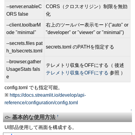
--server.enableC
CORS（クロスオリジン）制限を無効
ORS false
化
--client.toolbarM
右上のツールバー表示モード("auto" or
ode "minimal"
"developer" or "viewer" or "minimal")
--secrets.files pat
secrets.toml のPATHを指定する
h_to/secrets.toml
--browser.gather
テレメトリ収集をOFFにする（ 後述
UsageStats fals
テレメトリ収集をOFFにする
参照 ）
e
config.toml でも指定可能。
※
https://docs.streamlit.io/develop/api-
reference/configuration/config.toml
↑
基本的な使用方法
†
UI部品使用して画面を構成する。
[�御��]