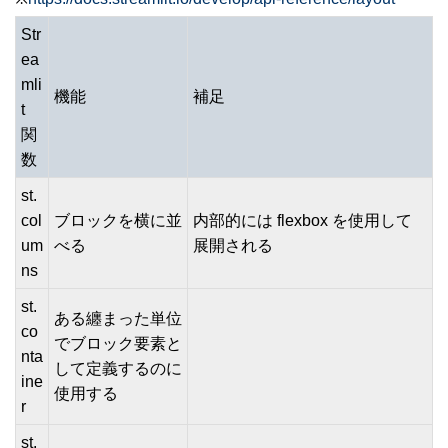
Str
ea
mli
機能
補足
t
関
数
st.
col
ブロックを横に並
内部的には flexbox を使用して
um
べる
展開される
ns
st.
ある纏まった単位
co
でブロック要素と
nta
して定義するのに
ine
使用する
r
st.