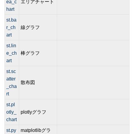
ea_c
エリアチャート
hart
st.ba
r_ch
線グラフ
art
st.lin
e_ch
棒グラフ
art
st.sc
atter
散布図
_cha
rt
st.pl
otly_
plotlyグラフ
chart
st.py
matplotlibグラ