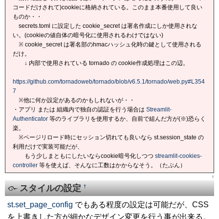
コードだけされて)cookieに格納されている。このまま本番使用して良い
ものか・・
secrets.toml に設定した cookie_secret は署名作成にしか使用されな
い。(cookieの値自体の暗号化に使用されるわけではない)
※ cookie_secret は署名部のhmacハッシュ化時の鍵として使用される
だけ。
↓ 内部で使用されている tornado の cookie作成処理はこの辺。
https://github.com/tornadoweb/tornado/blob/v6.5.1/tornado/web.py#L354
7
※他に何か設定があるのかもしれないが・・
・アプリ または 組織内で独自の認証を行う場合は
Streamlit-
Authenticator
等のライブラリを使用するか、自前で組んだ方が(※)恐らく
楽。
※ページリロード時にセッション切れても良いなら st.session_state の
利用だけで実装可能だが、
もう少しまともにしたいならcookie暗号化しつつ
streamlit-cookies-
controller
等を使えば、そんなに工数はかからなそう。（たぶん）
↑
スタイルの設定
†
st.set_page_config
でもある程度の設定は可能だが、CSS
を上書きした方が細かなデザイン変更を行う事が出来る。