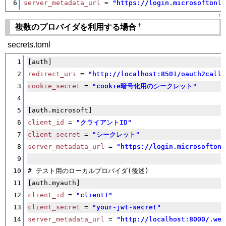
6
server_metadata_url
 = 
"https://login.microsoftonl
↑
†
複数のプロバイダを利用する場合
secrets.toml
[�御��]
1
[auth]
2
redirect_uri
 = 
"http://localhost:8501/oauth2callb
3
cookie_secret
 = 
"cookie暗号化用のシークレット"
4
5
[auth.microsoft]
6
client_id
 = 
"クライアントID"
7
client_secret
 = 
"シークレット"
8
server_metadata_url
 = 
"https://login.microsofton
9
10
# テスト用のローカルプロバイダ(後述)
11
[auth.myauth]
12
client_id
 = 
"client1"
13
client_secret
 = 
"your-jwt-secret"
14
server_metadata_url
 = 
"http://localhost:8000/.wel