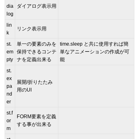
dia
ダイアログ表示用
log
lin
リンク表示用
k
st.
単一の要素のみを
time.sleep と共に使用すれば簡
em
保持できるコンテ
単なアニメーションの作成が可
pty
ナを定義出来る
能
st.
ex
展開/折りたたみ
pa
用のUI
nd
er
st.f
FORM要素を定義
or
する事が出来る
m