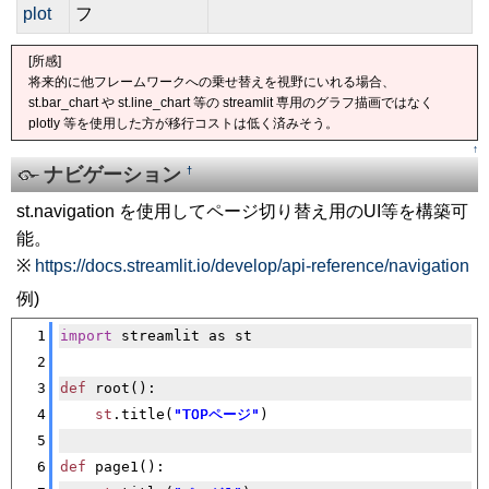
plot
フ
[所感]
将来的に他フレームワークへの乗せ替えを視野にいれる場合、
st.bar_chart や st.line_chart 等の streamlit 専用のグラフ描画ではなく
plotly 等を使用した方が移行コストは低く済みそう。
↑
ナビゲーション
†
st.navigation を使用してページ切り替え用のUI等を構築可
能。
※
https://docs.streamlit.io/develop/api-reference/navigation
例)
[�御��]
1
import
 streamlit as st
2
3
def
 root():
4
st
.title(
"TOPページ"
)
5
6
def
 page1():