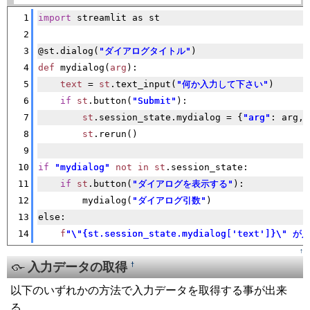
1
import
 streamlit as st
2
3
@st.dialog(
"ダイアログタイトル"
)
4
def
 mydialog(
arg
):
5
text
 = 
st
.text_input(
"何か入力して下さい"
)
6
if
st
.button(
"Submit"
):
7
st
.session_state.mydialog = {
"arg"
: arg, 
8
st
.rerun()
9
10
if
"mydialog"
not
in
st
.session_state:
11
if
st
.button(
"ダイアログを表示する"
):
12
        mydialog(
"ダイアログ引数"
)
13
else:
14
f
"\"{st.session_state.mydialog['
text
']}\" 
↑
入力データの取得
†
以下のいずれかの方法で入力データを取得する事が出来
る。