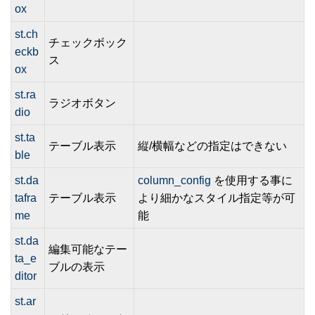
ox
st.ch
チェックボック
eckb
ス
ox
st.ra
ラジオボタン
dio
st.ta
テーブル表示
縦/横幅などの指定はできない
ble
st.da
column_config
を使用する事に
tafra
テーブル表示
より細かなスタイル指定等が可
me
能
st.da
編集可能なテー
ta_e
ブルの表示
ditor
st.ar