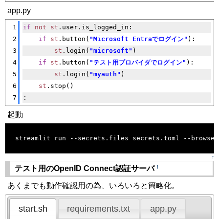
app.py
[�御��]
1
if
not
st
.user.is_logged_in:
2
if
st
.button(
"Microsoft Entraでログイン"
):
3
st
.login(
"microsoft"
)
4
if
st
.button(
"テスト用プロバイダでログイン"
):
5
st
.login(
"myauth"
)
6
st
.stop()
7
:
起動
[�御��]
streamlit run --secrets.files secrets.toml --browser
↑
†
テスト用のOpenID Connect認証サーバ
あくまでも動作確認用の為、いろいろと簡略化。
start.sh
requirements.txt
app.py