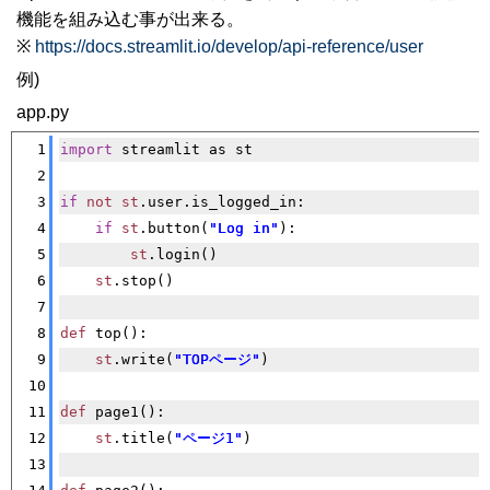
機能を組み込む事が出来る。
※
https://docs.streamlit.io/develop/api-reference/user
例)
app.py
[�御��]
1
import
 streamlit as st
2
3
if
not
st
.user.is_logged_in:
4
if
st
.button(
"Log in"
):
5
st
.login()
6
st
.stop()
7
8
def
 top():
9
st
.write(
"TOPページ"
)   
10
11
def
 page1():
12
st
.title(
"ページ1"
)
13