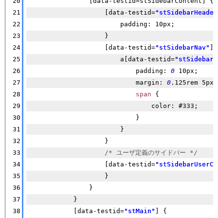
20
                [data-testid=stSidebarContent] {
21
                    [data-testid=
"stSidebarHeader
22
                        padding: 10px;
23
                    }
24
                    [data-testid=
"stSidebarNav"
] 
25
                        a[data-testid=
"stSidebarN
26
                            padding: 
0
 10px;
27
                            margin: 
0
.125rem 5px;
28
span
 {
29
                                color: #333;
30
                            }
31
                        }
32
                    }
33
/* ユーザ定義のサイドバー */
34
                    [data-testid=
"stSidebarUserCo
35
                    }
36
                }
37
            }
38
            [data-testid=
"stMain"
] {