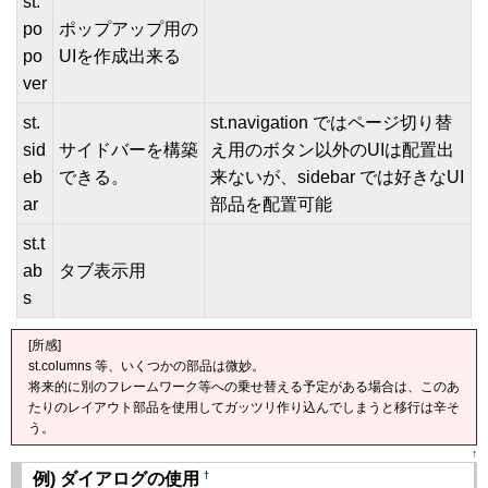
st.
po
ポップアップ用の
po
UIを作成出来る
ver
st.
st.navigation ではページ切り替
sid
サイドバーを構築
え用のボタン以外のUIは配置出
eb
できる。
来ないが、sidebar では好きなUI
ar
部品を配置可能
st.t
ab
タブ表示用
s
[所感]
st.columns 等、いくつかの部品は微妙。
将来的に別のフレームワーク等への乗せ替える予定がある場合は、このあ
たりのレイアウト部品を使用してガッツリ作り込んでしまうと移行は辛そ
う。
↑
†
例) ダイアログの使用
[�御��]