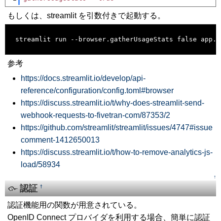
もしくは、streamlit を引数付きで起動する。
[�御��]
streamlit run --browser.gatherUsageStats false app.p
参考
https://docs.streamlit.io/develop/api-
reference/configuration/config.toml#browser
https://discuss.streamlit.io/t/why-does-streamlit-send-
webhook-requests-to-fivetran-com/87353/2
https://github.com/streamlit/streamlit/issues/4747#issue
comment-1412650013
https://discuss.streamlit.io/t/how-to-remove-analytics-js-
load/58934
↑
認証
†
認証機能用の関数が用意されている。
OpenID Connect プロバイダを利用する場合、簡単に認証