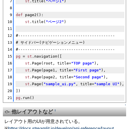
7
st
.title(
"ページ1"
)
8
9
def
 page2():
10
st
.title(
"ページ2"
)
11
12
#------------------------------------------
13
# サイドバー(ナビゲーションメニュー)
14
#------------------------------------------
15
pg
 = 
st
.navigation([
16
st
.Page(root, title=
"
TOP
 page"
),
17
st
.Page(page1, title=
"First page"
),
18
st
.Page(page2, title=
"Second page"
),
19
st
.Page(
"sample_ui.py"
, title=
"sample 
UI
"
),
20
])
21
pg
.run()
↑
他レイアウトなど
†
レイアウト用のUIが用意されている。
※
https://docs.streamlit.io/develop/api-reference/layout