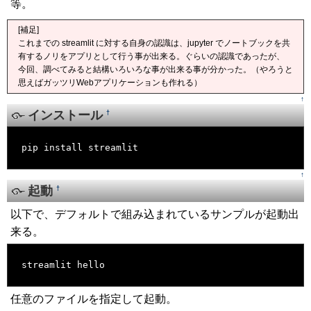
等。
[補足]
これまでの streamlit に対する自身の認識は、jupyter でノートブックを共
有するノリをアプリとして行う事が出来る。ぐらいの認識であったが、
今回、調べてみると結構いろいろな事が出来る事が分かった。（やろうと
思えばガッツリWebアプリケーションも作れる）
↑
インストール
†
[�御��]
pip install streamlit
↑
起動
†
以下で、デフォルトで組み込まれているサンプルが起動出
来る。
[�御��]
streamlit hello
任意のファイルを指定して起動。
[�御��]