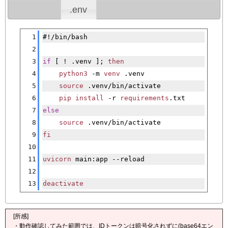
.env
[�御��]
1
#!/bin/bash
2
3
if
 [ ! .venv ]; 
then
4
python3
 -m 
venv
 .venv
5
source
 .venv/bin/activate
6
pip
install
 -r 
requirements
.txt
7
else
8
source
 .venv/bin/activate
9
fi
10
11
uvicorn
 main:app --reload
12
13
deactivate
[所感]
・動作確認してみた範囲では、IDトークンは暗号化されずに(base64エン