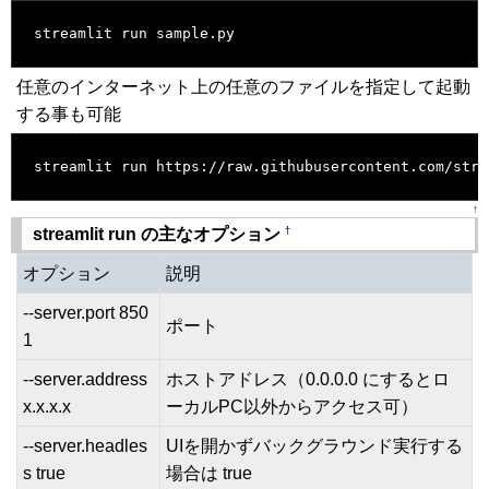
streamlit run sample.py
任意のインターネット上の任意のファイルを指定して起動
する事も可能
[�御��]
streamlit run https://raw.githubusercontent.com/stre
↑
†
streamlit run の主なオプション
オプション
説明
--server.port 850
ポート
1
--server.address
ホストアドレス（0.0.0.0 にするとロ
x.x.x.x
ーカルPC以外からアクセス可）
--server.headles
UIを開かずバックグラウンド実行する
s true
場合は true