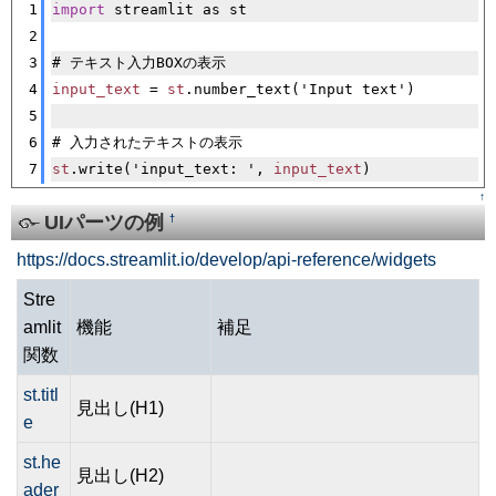
1
import
 streamlit as st
2
3
# テキスト入力BOXの表示
4
input_text
 = 
st
.number_text('Input text')
5
6
# 入力されたテキストの表示
7
st
.write('input_text: ', 
input_text
)
↑
UIパーツの例
†
https://docs.streamlit.io/develop/api-reference/widgets
Stre
amlit
機能
補足
関数
st.titl
見出し(H1)
e
st.he
見出し(H2)
ader