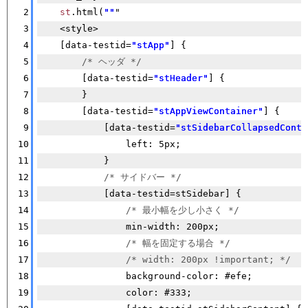
2
st
.html(
""
"
3
    <style>
4
    [data-testid=
"stApp"
] {
5
/* ヘッダ */
6
        [data-testid=
"stHeader"
] {
7
        }
8
        [data-testid=
"stAppViewContainer"
] {
9
            [data-testid=
"stSidebarCollapsedContr
10
                left: 5px;
11
            }
12
/* サイドバー */
13
            [data-testid=stSidebar] {
14
/* 最小幅を少し小さく */
15
                min-width: 200px;
16
/* 幅を固定する場合 */
17
/* width: 200px !important; */
18
                background-color: #efe;
19
                color: #333;