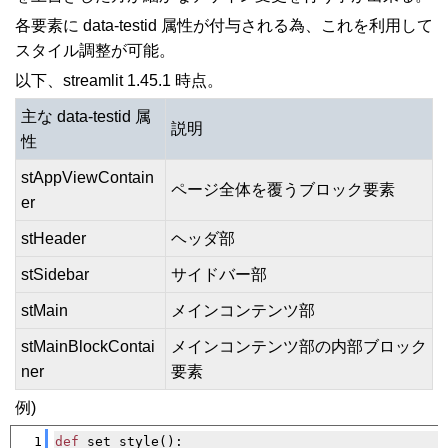
各要素に data-testid 属性が付与される為、これを利用して
スタイル調整が可能。
以下、streamlit 1.45.1 時点。
主な data-testid 属
説明
性
stAppViewContain
ページ全体を覆うブロック要素
er
stHeader
ヘッダ部
stSidebar
サイドバー部
stMain
メインコンテンツ部
stMainBlockContai
メインコンテンツ部の内部ブロック
ner
要素
例)
[�御��]
1
def
 set_style():