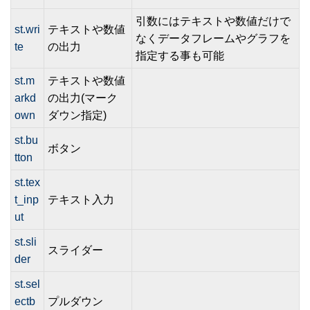
引数にはテキストや数値だけで
st.wri
テキストや数値
なくデータフレームやグラフを
te
の出力
指定する事も可能
st.m
テキストや数値
arkd
の出力(マーク
own
ダウン指定)
st.bu
ボタン
tton
st.tex
t_inp
テキスト入力
ut
st.sli
スライダー
der
st.sel
ectb
プルダウン