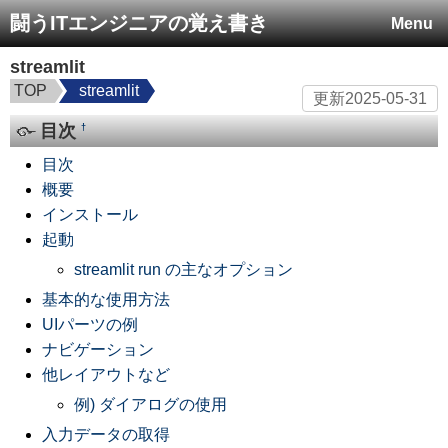
闘うITエンジニアの覚え書き
Menu
streamlit
TOP
streamlit
更新
2025-05-31
目次
†
目次
概要
インストール
起動
streamlit run の主なオプション
基本的な使用方法
UIパーツの例
ナビゲーション
他レイアウトなど
例) ダイアログの使用
入力データの取得