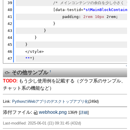
39
/* メインコンテンツの余白を少し小さく *
40
                [data-testid=
"stMainBlockContaine
41
                    padding: 
2rem
10px
 2rem;
42
                }
43
            }
44
        }
45
    }
46
    </style>
47
""
")
↑
その他サンプル
†
TODO:
もう少し使用例を記載する（グラフ系のサンプル、
チャット系の機能など）
Link:
PythonのWebアプリのデスクトップアプリ化
(249d)
添付ファイル:
webhook.png
136件
[
詳細
]
Last-modified: 2025-06-01 (日) 09:31:45 (432d)