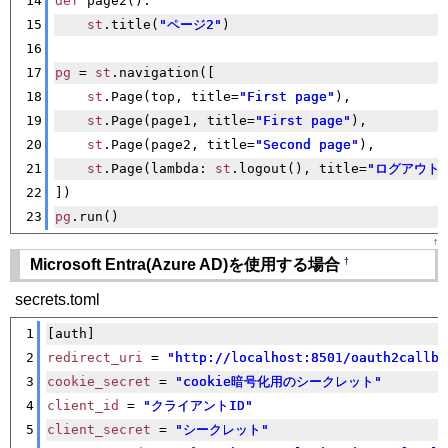
14
def
 page2():
15
st
.title(
"ページ2"
)
16
17
pg
 = 
st
.navigation([
18
st
.Page(top, title=
"First page"
),
19
st
.Page(page1, title=
"First page"
),
20
st
.Page(page2, title=
"Second page"
),
21
st
.Page(lambda: 
st
.logout(), title=
"ログアウト"
22
])
23
pg
.run()
↑
†
Microsoft Entra(Azure AD)を使用する場合
secrets.toml
[�御��]
1
[auth]
2
redirect_uri
 = 
"http://localhost:8501/oauth2callba
3
cookie_secret
 = 
"cookie暗号化用のシークレット"
4
client_id
 = 
"クライアントID"
5
client_secret
 = 
"シークレット"