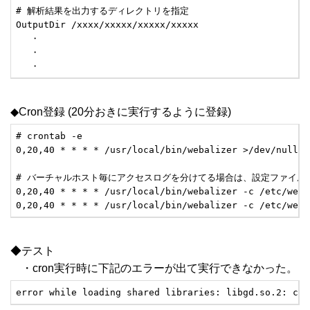
# 解析結果を出力するディレクトリを指定

OutputDir /xxxx/xxxxx/xxxxx/xxxxx

　 ・

 　・

 　・
◆Cron登録 (20分おきに実行するように登録)
# crontab -e

0,20,40 * * * * /usr/local/bin/webalizer >/dev/null

# バーチャルホスト毎にアクセスログを分けてる場合は、設定ファイルを
0,20,40 * * * * /usr/local/bin/webalizer -c /etc/weba
0,20,40 * * * * /usr/local/bin/webalizer -c /etc/weba
◆テスト
・cron実行時に下記のエラーが出て実行できなかった。
error while loading shared libraries: libgd.so.2: can