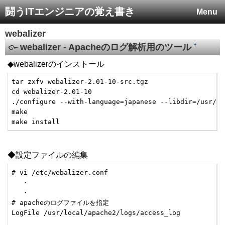
闘うITエンジニアの覚え書き
Menu
webalizer
webalizer - Apacheのログ解析用のツール
†
◆webalizerのインストール
tar zxfv webalizer-2.01-10-src.tgz

cd webalizer-2.01-10

./configure --with-language=japanese --libdir=/usr/lo
make

make install
◆設定ファイルの編集
# vi /etc/webalizer.conf

　 ・

　 ・

# apacheのログファイルを指定

LogFile /usr/local/apache2/logs/access_log
