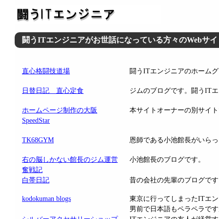
闘うITエンジニアがお世話になっている方々のWebサ
直心格闘技道場
闘うITエンジニアのホーム
日替日記 直心定食
ジムのブログです。闘うIT
ホームページ制作の大阪
本サイトオーナーの別サイト
SpeedStar
TK68GYM
恩師である小池館長がいらっ
右の脳しかない館長のジム運営
小池館長のブログです。
奮戦記
白帯日記
昔の会社の先輩のブログです
kodokuman blogs
東京に行ってしまったITエ
男前で日本語もペラペラです