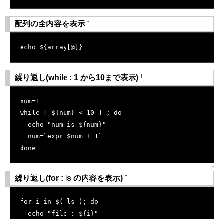
↑
†
配列の全内容を表示
[�御��]
echo ${array[@]}
↑
†
繰り返し(while : 1 から10まで表示)
[�御��]
num=1
while [ ${num} < 10 ] ; do
  echo "num is ${num}"
  num=`expr $num + 1`
done
↑
†
繰り返し(for : ls の内容を表示)
[�御��]
for i in $( ls ); do
  echo "file : ${i}"