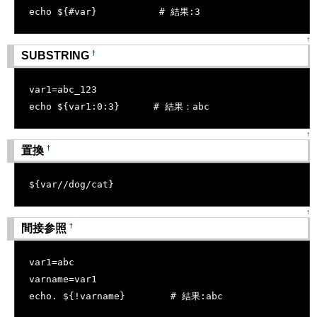
echo ${#var}           # 結果:3
↑
†
SUBSTRING
[�御��]
var1=abc_123
echo ${var1:0:3}      # 結果：abc
↑
†
置換
[�御��]
${var//dog/cat}
↑
†
間接参照
[�御��]
var1=abc
varname=var1
echo. ${!varname}        # 結果:abc