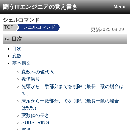
闘うITエンジニアの覚え書き
Menu
シェルコマンド
TOP
シェルコマンド
更新
2025-08-29
目次
†
目次
変数
基本構文
変数への値代入
数値演算
先頭から一致部分までを削除（最長一致の場合は
##）
末尾から一致部分までを削除（最長一致の場合
は%%）
変数値の長さ
SUBSTRING
置換