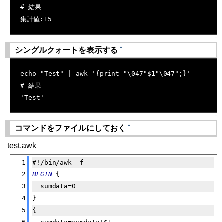
# 結果
集計値:15
↑
†
シングルクォートを表示する
[�御��]
echo "Test" | awk '{print "\047"$1"\047";}'
# 結果
'Test'
↑
†
コマンドをファイルにしておく
test.awk
[�御��]
1
#!/bin/awk -f
2
BEGIN
 {
3
  sumdata=0
4
}
5
{
6
  sumdata=sumdata+$1