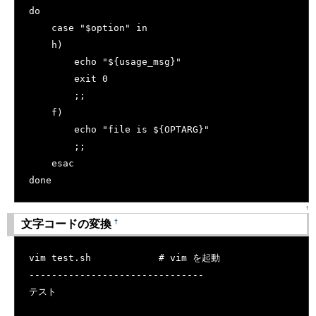
do
    case "$option" in
    h)
        echo "${usage_msg}"
        exit 0
        ;;
    f)
        echo "file is ${OPTARG}"
        ;;
    esac
done
↑
†
文字コードの変換
[�御��]
vim test.sh            # vim を起動
-------------------------------
テスト