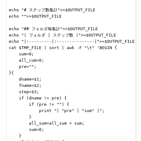
echo "# ステップ数集計">>$OUTPUT_FILE

echo "">>$OUTPUT_FILE

echo "## フォルダ毎集計">>$OUTPUT_FILE

echo "| フォルダ | ステップ数 |">>$OUTPUT_FILE

echo "|:---------|:---------------|">>$OUTPUT_FILE

cat $TMP_FILE | sort | awk -F "\t" 'BEGIN {

    sum=0;

    all_cum=0;

    pre="";

}{

    dname=$1;

    fname=$2;

    step=$3;

    if (dname != pre) {

        if (pre != "") {

            print "| "pre" | "sum" |";

        }

        all_sum=all_sum + sum;

        sum=0;

    }
