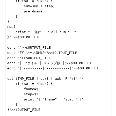
    if ($0 != "END") {

        sum=sum + step;

        pre=dname

    }

}

END{

    print "| 合計 | " all_sum " |";

}' >>$OUTPUT_FILE

echo "">>$OUTPUT_FILE

echo "## ソース毎集計">>$OUTPUT_FILE

echo "">>$OUTPUT_FILE

echo "| ファイル | ステップ数 |">>$OUTPUT_FILE

echo "|:---------|:-----------|">>$OUTPUT_FILE

cat $TMP_FILE | sort | awk -F "\t" '{

    if ($0 != "END") {

        fname=$2

        step=$3

        print "| "fname" | "step " |";

    }

}'>>$OUTPUT_FILE
