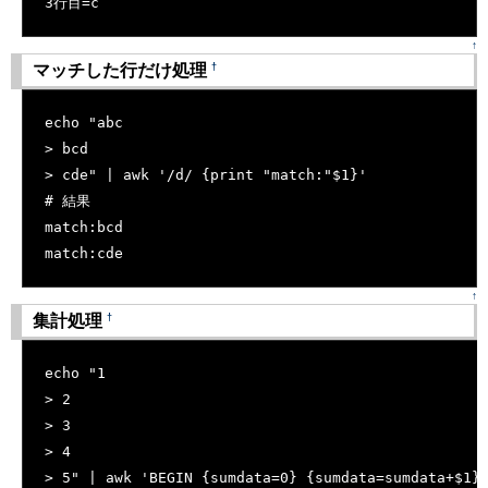
3行目=c
↑
†
マッチした行だけ処理
[�御��]
echo "abc
> bcd
> cde" | awk '/d/ {print "match:"$1}'
# 結果
match:bcd
match:cde
↑
†
集計処理
[�御��]
echo "1
> 2
> 3
> 4
> 5" | awk 'BEGIN {sumdata=0} {sumdata=sumdata+$1