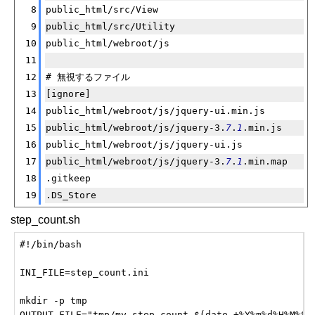
8
public_html/src/View
9
public_html/src/Utility
10
public_html/webroot/js
11
12
# 無視するファイル
13
[ignore]
14
public_html/webroot/js/jquery-ui.min.js
15
public_html/webroot/js/jquery-3.
7
.
1
.min.js
16
public_html/webroot/js/jquery-ui.js
17
public_html/webroot/js/jquery-3.
7
.
1
.min.map
18
.gitkeep
19
.DS_Store
step_count.sh
#!/bin/bash

INI_FILE=step_count.ini

mkdir -p tmp

OUTPUT_FILE="tmp/my_step_count_$(date +%Y%m%d%H%M%S).