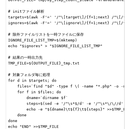
# initファイル解析

targets=$(awk -F'=' '/^\[target\]/{f=1;next} /^\[/{f=
ignores=$(awk -F'=' '/^\[ignore\]/{f=1;next} /^\[/{f=
# 除外ファイルリストを一時ファイルに保存

IGNORE_FILE_LIST_TMP=$(mktemp)

echo "$ignores" > "$IGNORE_FILE_LIST_TMP"

# 結果の一時出力先

TMP_FILE=${OUTPUT_FILE}_tmp.txt

# 対象フォルダ毎に処理

for d in $targets; do

    files=`find "$d" -type f \( -name "*.php" -o -nam
    for f in $files; do

        dname=`dirname $f`

        steps=$(sed -e '/^\s*$/d' -e '/^\s*\/\//d' -e
        echo -e "${dname}\t${f}\t${steps}" >>$TMP_FIL
    done

done

echo "END" >>$TMP_FILE
