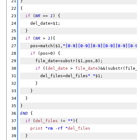
21
}
22
{
23
if
 (
NR
 == 
1
) {
24
    del_date=$1;
25
  }
26
if
 (
NR
 > 
1
){
27
    pos=match($1,
"[0-9][0-9][0-9][0-9][0-9][0-9
28
if
 (pos>0) {
29
      file_date=substr($1,pos,8);
30
if
 ((
del_date
 > 
file_date
)&&(substr(file_
31
        del_files=del_files
" "
$1;
32
      }
33
    }
34
  }
35
}
36
END
 {
37
if
 (
del_files
 != 
""
){
38
print
"rm -rf "
del_files
39
  }