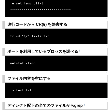
:e set fenc=utf-8
-------------------------------
↑
†
改行コードから CR(\r) を除去する
[�御��]
tr -d "\r" 
text2.txt
↑
†
ポートを利用しているプロセスを調べる
[�御��]
netstat -tanp
↑
†
ファイル内容を空にする
[�御��]
:> test.txt
↑
†
ディレクト配下の全てのファイルからgrep
[�御��]