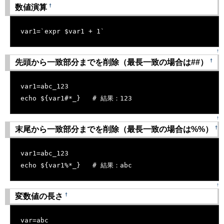
†
数値演算
[�御��]
var1=`expr $var1 + 1`
↑
†
先頭から一致部分までを削除（最長一致の場合は##）
[�御��]
var1=abc_123
echo ${var1#*_}   # 結果：123
↑
†
末尾から一致部分までを削除（最長一致の場合は%%）
[�御��]
var1=abc_123
echo ${var1%*_}   # 結果：abc
↑
†
変数値の長さ
[�御��]
var=abc