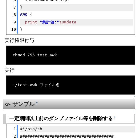
7
}
8
END
 {
9
print
"集計値:"
sumdata
10
} 
実行権限付与
[�御��]
chmod 755 test.awk
実行
[�御��]
./test.awk ファイル名
↑
サンプル
†
↑
†
一定期間以上前のダンプファイル等を削除する
[�御��]
1
#!/bin/sh
2
######################################