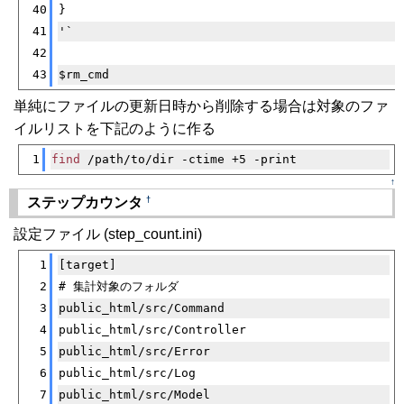
40
}
41
'`
42
43
$rm_cmd
単純にファイルの更新日時から削除する場合は対象のファ
イルリストを下記のように作る
[�御��]
1
find
 /path/to/dir -ctime +5 -print
↑
†
ステップカウンタ
設定ファイル (step_count.ini)
[�御��]
1
[target]
2
# 集計対象のフォルダ
3
public_html/src/Command
4
public_html/src/Controller
5
public_html/src/Error
6
public_html/src/Log
7
public_html/src/Model