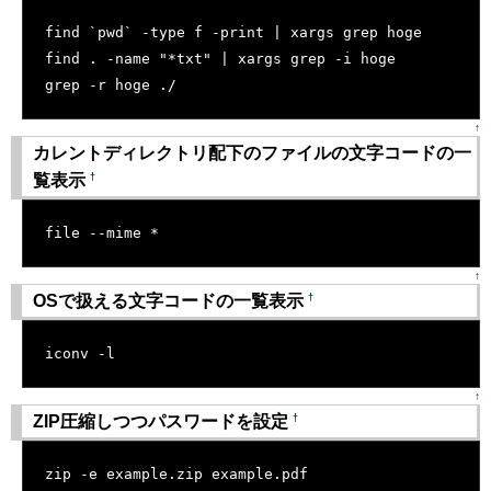
find `pwd` -type f -print | xargs grep hoge
find . -name "*txt" | xargs grep -i hoge
grep -r hoge ./
↑
カレントディレクトリ配下のファイルの文字コードの一
†
覧表示
[�御��]
file --mime *
↑
†
OSで扱える文字コードの一覧表示
[�御��]
iconv -l
↑
†
ZIP圧縮しつつパスワードを設定
[�御��]
zip -e example.zip example.pdf