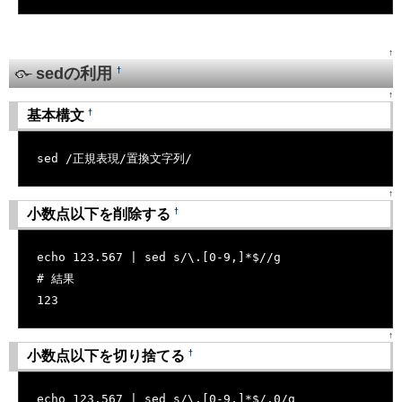
↑
sedの利用
†
↑
†
基本構文
[�御��]
sed /正規表現/置換文字列/
↑
†
小数点以下を削除する
[�御��]
echo 123.567 | sed s/\.[0-9,]*$//g
# 結果
123
↑
†
小数点以下を切り捨てる
[�御��]
echo 123.567 | sed s/\.[0-9,]*$/.0/g