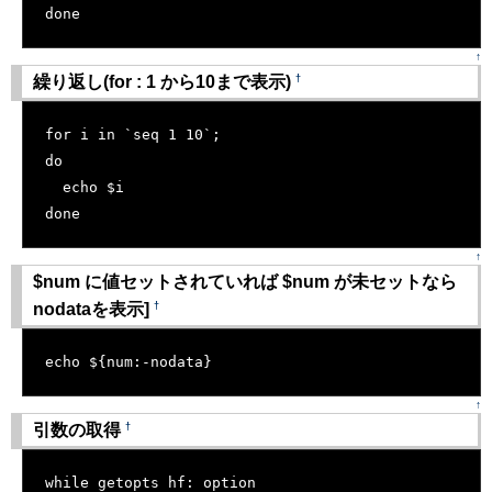
done
↑
†
繰り返し(for : 1 から10まで表示)
[�御��]
for i in `seq 1 10`;
do
  echo $i
done
↑
$num に値セットされていれば $num が未セットなら
†
nodataを表示]
[�御��]
echo ${num:-nodata}
↑
†
引数の取得
[�御��]
while getopts hf: option