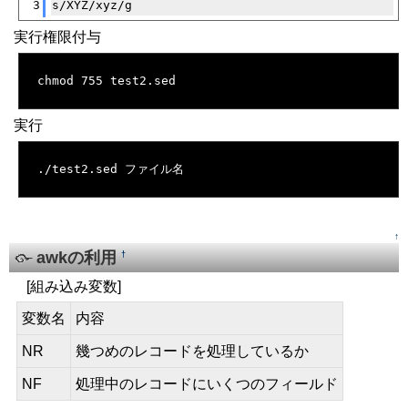
3
s/XYZ/xyz/g
実行権限付与
[�御��]
chmod 755 test2.sed
実行
[�御��]
./test2.sed ファイル名
↑
awkの利用
†
[組み込み変数]
変数名
内容
NR
幾つめのレコードを処理しているか
NF
処理中のレコードにいくつのフィールド