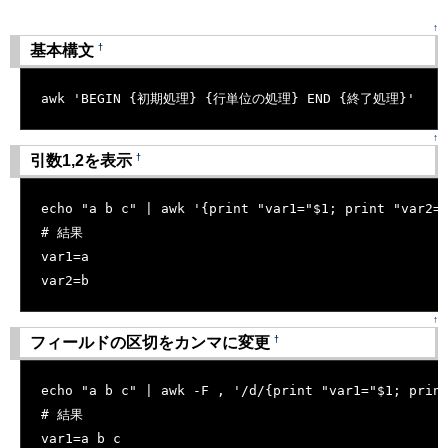
↑
†
基本構文
[�御��]
awk 'BEGIN {初期処理} {行単位の処理} END {終了処理}'
↑
†
引数1,2を表示
[�御��]
echo "a b c" | awk '{print "var1="$1; print "var2=
# 結果
var1=a
var2=b
↑
†
フィールドの区切をカンマに変更
[�御��]
echo "a b c" | awk -F , '/d/{print "var1="$1; prin
# 結果
var1=a b c