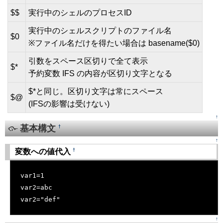
$$
実行中のシェルのプロセスID
実行中のシェルスクリプトのファイル名
$0
※ファイル名だけを得たい場合は basename($0)
引数をスペース区切りで全て表示
$*
予約変数 IFS の内容が区切り文字となる
$*と同じ。区切り文字は常にスペース
$@
(IFSの影響は受けない)
↑
基本構文
†
↑
†
変数への値代入
[�御��]
var1=1
var2=abc
var2="def"
↑