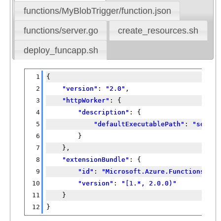
functions/MyBlobTrigger/function.json
functions/server.go
create_resources.sh
deploy_funcapp.sh
[�御��]
1
{
2
"version"
: 
"
2
.
0
"
,
3
"httpWorker"
: {
4
"description"
: {
5
"defaultExecutablePath"
: 
"server
6
        }   
7
    },  
8
"extensionBundle"
: {
9
"id"
: 
"Microsoft.Azure.Functions.Ext
10
"version"
: 
"[1.*, 
2
.
0
.
0
)"
11
    }   
12
}