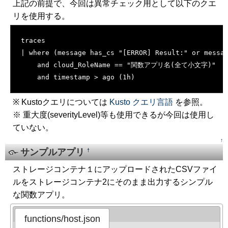
上記の前提で、今回は異常チェック用として以下のクエ
リを使用する。
[�御��]
traces
| where (message has_cs "[ERROR] Result:" or messa
    and cloud_RoleName == "関数アプリ名(全て小文字)"
    and timestamp > ago (1h)
※ Kustoクエリについては
Kusto クエリ言語
を参照。
※ 重大度(severityLevel)等も使用できるが今回は使用し
ていない。
↑
サンプルアプリ
†
ストレージコンテナ１にアップロードされたCSVファイ
ルをストレージコンテナ2にそのまま出力するシンプル
な関数アプリ。
functions/host.json