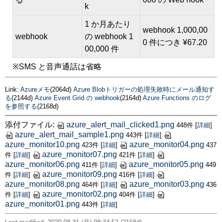
k
1 か月あたり
webhook 1,000,00
webhook
の webhook 1
0 件につき ¥67.20
00,000 件
※SMS と音声通話は省略
Link:
Azureメモ
(2064d)
Azure Blobトリガーの処理失敗時にメール通知す
る
(2144d)
Azure Event Grid の webhook
(2164d)
Azure Functions のログ
を参照する
(2168d)
添付ファイル:
azure_alert_mail_clicked1.png
448件
[
詳細
]
azure_alert_mail_sample1.png
443件
[
詳細
]
azure_monitor10.png
azure_monitor04.png
423件
[
詳細
]
437
azure_monitor07.png
件
[
詳細
]
421件
[
詳細
]
azure_monitor06.png
azure_monitor05.png
411件
[
詳細
]
449
azure_monitor09.png
件
[
詳細
]
416件
[
詳細
]
azure_monitor08.png
azure_monitor03.png
464件
[
詳細
]
436
azure_monitor02.png
件
[
詳細
]
404件
[
詳細
]
azure_monitor01.png
443件
[
詳細
]