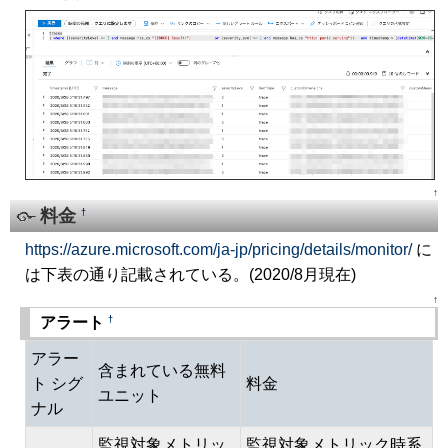
↑
料金
†
https://azure.microsoft.com/ja-jp/pricing/details/monitor/
に
は下表の通り記載されている。(2020/8月現在)
↑
†
アラート
アラー
含まれている無料
ト シグ
料金
ユニット
ナル
監視対象メトリッ
監視対象メトリック時系