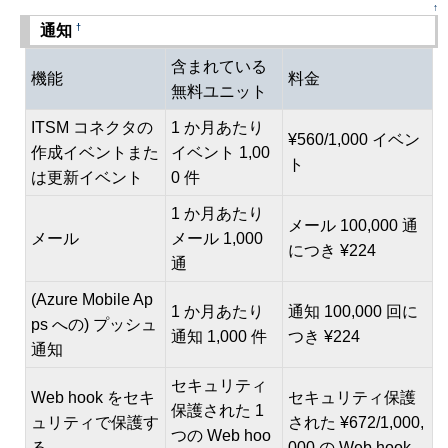
↑
†
通知
含まれている
機能
料金
無料ユニット
ITSM コネクタの
1 か月あたり
¥560/1,000 イベン
作成イベントまた
イベント 1,00
ト
は更新イベント
0 件
1 か月あたり
メール 100,000 通
メール
メール 1,000
につき ¥224
通
(Azure Mobile Ap
1 か月あたり
通知 100,000 回に
ps への) プッシュ
通知 1,000 件
つき ¥224
通知
セキュリティ
Web hook をセキ
セキュリティ保護
保護された 1
ュリティで保護す
された ¥672/1,000,
つの Web hoo
る
000 の Web hook