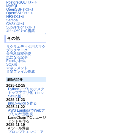
PostgreSQLｲﾝｽﾄｰﾙ
MySQL
OpenSSHｲﾝｽﾄｰﾙ
OpenSSLｲﾝｽﾄｰﾙ
NFSｲﾝｽﾄｰﾙ
Samba
CVSｲﾝｽﾄｰﾙ
Subversionｲﾝｽﾄｰﾙ
ｽﾄﾘｰﾐﾝｸﾞｻｰﾊﾞ構築
↑
その他
サクラエディタ用のマクロ
ブックマーク
最強格闘家伝説
気になる記事
Excel小技集
SOX法
マネジメント
音楽ファイル作成
最新の20件
2025-12-15
Pythonアプリのデスク
トップアプリ化（Inno
Setup版）
2025-11-23
pngからicoを作る
2025-11-22
AWS LambdaでWebア
プリの外形監視
LangChainでCLIエージ
ェントを作る
2025-11-19
AIツール覚書
プロンプトエンジニア