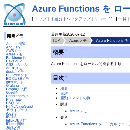
Azure Functions 
[
トップ
] [
差分
|
バックアップ
|
リロード
] [
一覧
|
最終更新
2020-07-12
開発メモ
TOP
Azureメモ
Azure Functio
Android関連
Angular2
概要
AWSメモ
†
Azureメモ
Backbone.js
CakePHP
Azure Functions をローカル開発する手順。
CSSいろいろ
cURLメモ
dockerメモ
DOSコマンド
目次
†
EC-CUBEメモ
gitコマンド
Grafana
概要
GraphQL入門
Go言語
目次
Handlebars.js
起動コマンドの例
Hibernate
HSQLDB
関連
HTML/JavaScript
JSライブラリ
Azureメモ
jQuery
iBATIS
参考
InfluxDB入門
Azure Functions をローカ
iPhone関連
Javaメモ