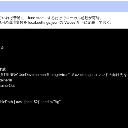
いれば普通に func start するだけでローカル起動が可能。
数を local.settings.json の Values 配下に定義しておく。
e &
作成
N_STRING="UseDevelopmentStorage=true"  # az storage コマ
tainerIn
tainerOut
ePath | awk '{print $2}' | sed 's/"//g'`