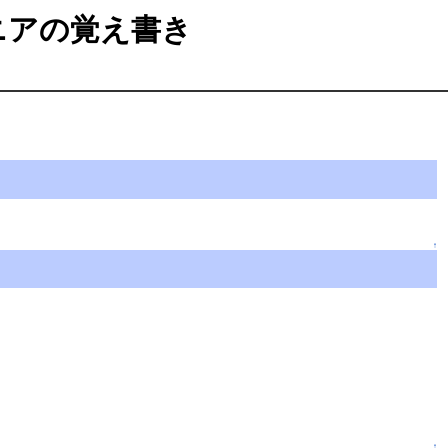
ジニアの覚え書き
↑
↑