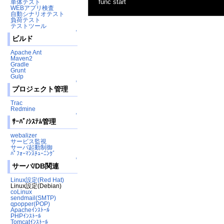
func start
単体テスト
WEBアプリ検査
自動シナリオテスト
負荷テスト
テストツール
↑
ビルド
Apache Ant
Maven2
Gradle
Grunt
Gulp
↑
プロジェクト管理
Trac
Redmine
↑
ｻｰﾊﾞ/ｼｽﾃﾑ管理
webalizer
サービス監視
サーバ起動制御
ﾊﾟﾌｫｰﾏﾝｽﾁｭｰﾆﾝｸﾞ
↑
サーバ/DB関連
Linux設定(Red Hat)
Linux設定(Debian)
coLinux
sendmail(SMTP)
qpopper(POP)
Apacheｲﾝｽﾄｰﾙ
PHPｲﾝｽﾄｰﾙ
Tomcatｲﾝｽﾄｰﾙ