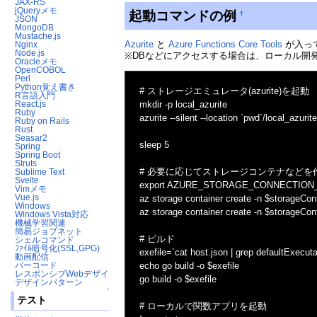
JAX-RS
jQueryメモ
起動コマンドの例
†
JSON
MongoDB
Mustache.js
Azurite
と
Azure Functions Core Tools
が入って
Nginx
Node.js
※DBなどにアクセスする場合は、ローカル開発用の環境変
Oracleメモ
OpenCOBOL
Perl
Python覚え書き
# ストレージエミュレータ(azurite)を起動
R言語入門
mkdir -p local_azurite
React.js
Ruby
azurite --silent --location `pwd`/local_azurit
Ruby on Rails
Rust
Seasar2
sleep 5
Spring
Spring Boot
Struts
# 必要に応じてストレージコンテナなどを
Sublime Text
Svelte
export AZURE_STORAGE_CONNECTIO
Vimメモ
Vue.js
az storage container create -n $storageCon
Windows
az storage container create -n $storageCon
Windows Vista対応
機械学習関連
簡易ジョブネット
# ビルド
シェルコマンド
ﾌｧｲﾙ暗号化(SSL,GPG)
exefile=`cat host.json | grep defaultExecutabl
動画配信
echo go build -o $exefile
バーコード
レスポンシブWebデザイン
go build -o $exefile
デザインパターン
↑
テスト
# ローカルで関数アプリを起動