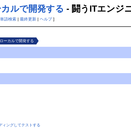
を ローカルで開発する
- 闘うITエン
単語検索
|
最終更新
|
ヘルプ
]
ns を ローカルで開発する
ルでコーディングしてテストする