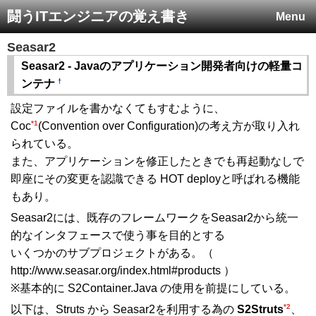
闘うITエンジニアの覚え書き
Menu
Seasar2
Seasar2 - Javaのアプリケーション開発者向けの軽量コ
†
ンテナ
設定ファイルを書かなくてもすむように、
*1
Coc
(Convention over Configuration)の考え方が取り入れ
られている。
また、アプリケーションを修正したときでも再起動なしで
即座にその変更を認識できる HOT deployと呼ばれる機能
もあり。
Seasar2には、既存のフレームワークをSeasar2から統一
的なインタフェースで使う事を目的とする
いくつかのサブプロジェクトがある。（
http://www.seasar.org/index.html#products ）
※基本的に S2Container.Java の使用を前提にしている。
*2
以下は、Struts から Seasar2を利用する為の
S2Struts
、