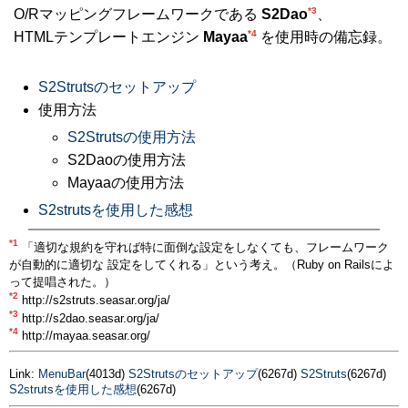
*3
O/Rマッピングフレームワークである
S2Dao
、
*4
HTMLテンプレートエンジン
Mayaa
を使用時の備忘録。
S2Strutsのセットアップ
使用方法
S2Strutsの使用方法
S2Daoの使用方法
Mayaaの使用方法
S2strutsを使用した感想
*1
「適切な規約を守れば特に面倒な設定をしなくても、フレームワーク
が自動的に適切な 設定をしてくれる」という考え。（Ruby on Railsによ
って提唱された。）
*2
http://s2struts.seasar.org/ja/
*3
http://s2dao.seasar.org/ja/
*4
http://mayaa.seasar.org/
Link:
MenuBar
(4013d)
S2Strutsのセットアップ
(6267d)
S2Struts
(6267d)
S2strutsを使用した感想
(6267d)